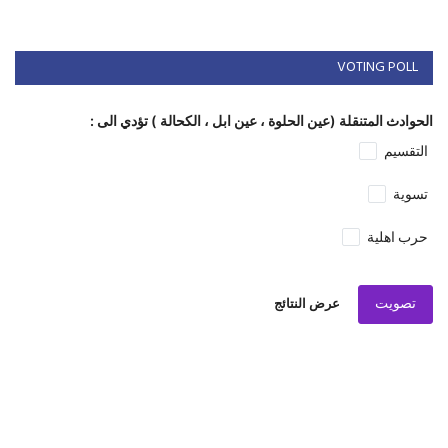
VOTING POLL
الحوادث المتنقلة (عين الحلوة ، عين ابل ، الكحالة ) تؤدي الى :
التقسيم
تسوية
حرب اهلية
تصويت
عرض النتائج