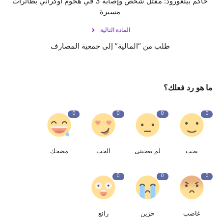
حاكم بيلغورود: مقتل شخص وإصابة 3 في هجوم أوكراني بطائرات
مسيرة
المادة التالية
طلب من “المالية” إلى جمعية المصارف
ما هو رد فعلك؟
0
0
0
0
يحب
لم يعجبنى
الحب
مضحك
0
0
0
غاضب
حزين
رائع