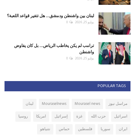
لبنان بين واشنطن ودمشق... هل تتغير قواعد اللعبة؟
يوليو 25, 2026
0
ترامب لم يكن يخاطب الرياض... بل كان يفاوض
واشنطن
يوليو 25, 2026
0
POPULAR TAGS
مراسل نيوز
Mourasel news
Mouraselnews
لبنان
اسرائيل
حزب الله
غزة
إسرائيل
امريكا
روسيا
ايران
سوريا
فلسطين
حماس
نتنياهو