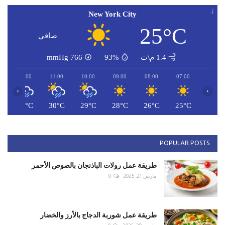
New York City
25°C
صافي
1.4 م\ث
93%
766
mmHg
12:00
11:00
10:00
09:00
08:00
07:00
‹
›
C
31°C
30°C
29°C
28°C
26°C
25°C
POPULAR POSTS
طريقة عمل رولات الباذنجان بالصوص الأحمر
مارس 21, 2025
0
طريقة عمل شوربة الدجاج بالأرز والخضار