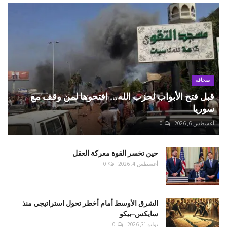
صحافة
قبل فتح الأبواب لحزب الله... افتحوها لمن وقف مع
سوريا
أغسطس 6, 2026
0
حين تخسر القوة معركة العقل
أغسطس 4, 2026
0
الشرق الأوسط أمام أخطر تحول استراتيجي منذ
سايكس–بيكو
يوليو 31, 2026
0