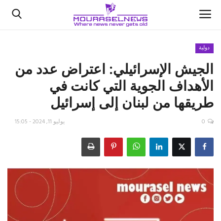
دولية
‏الجيش الإسرائيلي: اعتراض عدد من
الأخبار
الأهداف الجوية التي كانت في
كتّابنا
طريقها من ‎لبنان إلى ‎إسرائيل
السعودية
0
يوليو 11, 2024 - 15:05
اقتصاد
علوم وتكنولوجيا
رياضة
فيديو