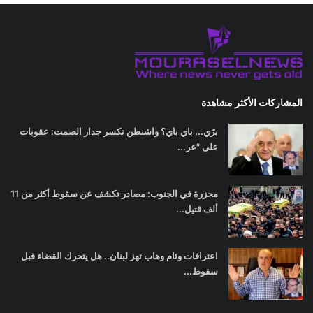
المشاركات الأكثر مشاهدة
برّي... باي باي؟ واشنطن تكسر جدار الصمت: عقوبات
على "عر...
مجزرة في الجنوب: مصادر تكشف عن سقوط أكثر من 11
ألف قتيل...
اعترافات وئام وهاب تهز لبنان.. هل يتحرك القضاء قبل
سقوط...