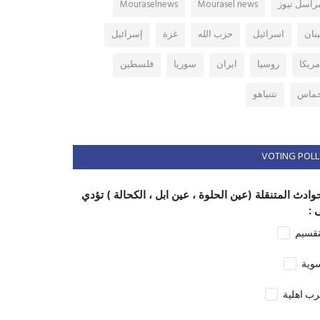
راسل نيوز
Mourasel news
Mouraselnews
بنان
اسرائيل
حزب الله
غزة
إسرائيل
مريكا
روسيا
ايران
سوريا
فلسطين
ماس
نتنياهو
VOTING POLL
وادث المتنقلة (عين الحلوة ، عين ابل ، الكحالة ) تؤدي
 :
تقسيم
وية
ب اهلية