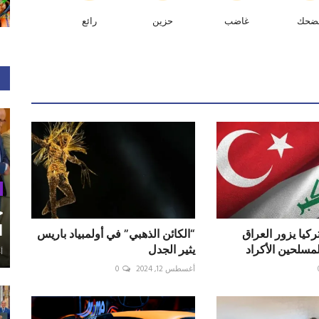
ضحك
غاضب
حزين
رائع
ح
ا
ركيا يزور العراق
“الكائن الذهبي” في أولمبياد باريس
مسلحين الأكراد
يثير الجدل
أغ
أغسطس 12, 2024
0