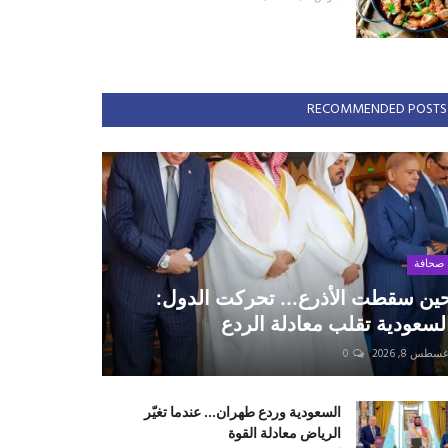
RECOMMENDED POSTS
صحافة
ين سقطت الأذرع... تحركت الدول:
لسعودية تقلب معادلة الردع
سطس 8, 2026
0
السعودية وردع طهران... عندما تغيّر
الرياض معادلة القوة