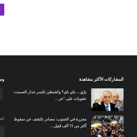
المشاركات الأكثر مشاهدة
وسا
برّي... باي باي؟ واشنطن تكسر جدار الصمت:
عقوبات على "عر...
اشت
مجزرة في الجنوب: مصادر تكشف عن سقوط
أكثر من 11 ألف قتيل...