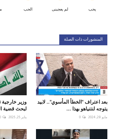
يحب
لم يعجبنى
الحب
م
المنشورات ذات الصلة
بعد اعتراف "الخطأ المأسوي".. لابيد
وزير خارجية ت
يتوجه لنتنياهو بهذا ...
لبحث قضية ال
مايو 28, 2024
0
يناير 25, 2025
0