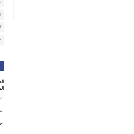
م
ل
ا
ح
الح
الى
ال
تس
حر