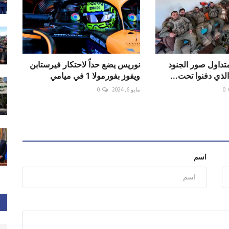
داول صور الجنود
نوريس يضع حداً لاحتكار فيرستابن
ويفوز بفورمولا 1 في ميامي
0
مايو 6, 2024
0
اسم