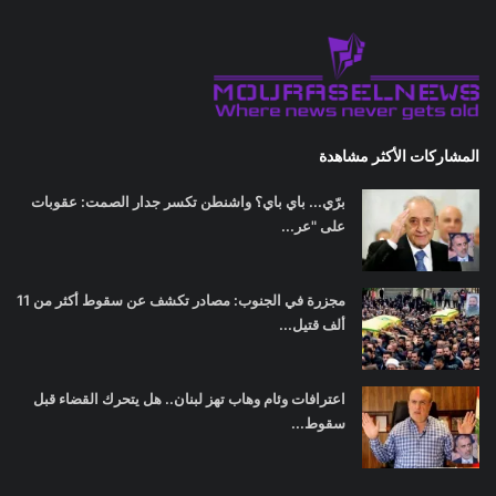
المشاركات الأكثر مشاهدة
برّي... باي باي؟ واشنطن تكسر جدار الصمت: عقوبات
على "عر...
مجزرة في الجنوب: مصادر تكشف عن سقوط أكثر من 11
ألف قتيل...
اعترافات وئام وهاب تهز لبنان.. هل يتحرك القضاء قبل
سقوط...