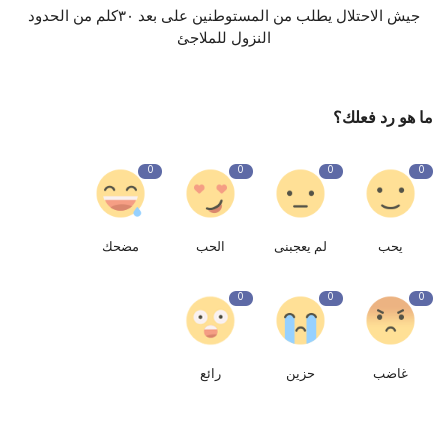
جيش الاحتلال يطلب من المستوطنين على بعد ٣٠كلم من الحدود
النزول للملاجئ
ما هو رد فعلك؟
0
0
0
0
يحب
لم يعجبنى
الحب
مضحك
0
0
0
غاضب
حزين
رائع