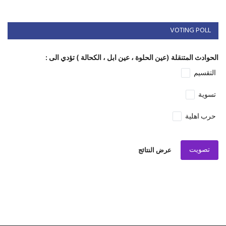
VOTING POLL
الحوادث المتنقلة (عين الحلوة ، عين ابل ، الكحالة ) تؤدي الى :
التقسيم
تسوية
حرب اهلية
تصويت
عرض النتائج