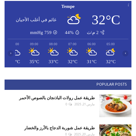
Tempe
32°C
غائم في أغلب الأحيان
2 م\ث
44%
759
mmHg
10:00
09:00
08:00
07:00
06:00
05:00
‹
›
C
36°C
35°C
33°C
32°C
31°C
32°C
POPULAR POSTS
طريقة عمل رولات الباذنجان بالصوص الأحمر
مارس 21, 2025
0
طريقة عمل شوربة الدجاج بالأرز والخضار
مارس 20, 2025
0