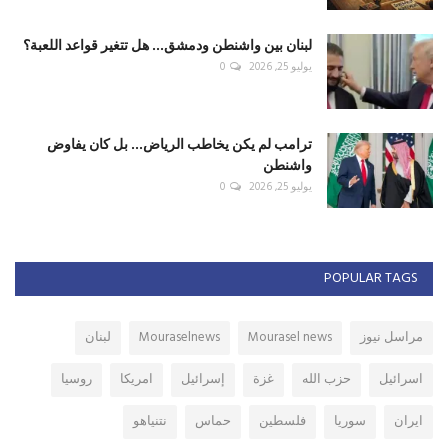
لبنان بين واشنطن ودمشق... هل تتغير قواعد اللعبة؟
يوليو 25, 2026
0
ترامب لم يكن يخاطب الرياض... بل كان يفاوض
واشنطن
يوليو 25, 2026
0
POPULAR TAGS
مراسل نيوز
Mourasel news
Mouraselnews
لبنان
اسرائيل
حزب الله
غزة
إسرائيل
امريكا
روسيا
ايران
سوريا
فلسطين
حماس
نتنياهو