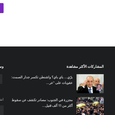
المشاركات الأكثر مشاهدة
وسا
برّي... باي باي؟ واشنطن تكسر جدار الصمت:
عقوبات على "عر...
اشت
مجزرة في الجنوب: مصادر تكشف عن سقوط
أكثر من 11 ألف قتيل...