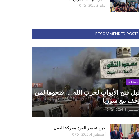
يوليو 3, 2025
0
RECOMMENDED POSTS
صحافة
بل فتح الأبواب لحزب الله... افتحوها لمن
قف مع سوريا
سطس 6, 2026
0
حين تخسر القوة معركة العقل
أغسطس 4, 2026
0