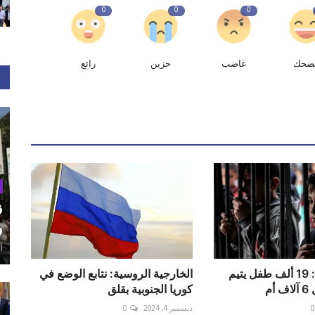
0
0
0
ضحك
غاضب
حزين
رائع
ق
و
أغ
الأمم المتحدة: 19 ألف طفل يتيم
الخارجية الروسية: نتابع ‬الوضع في
أم
كوريا الجنوبية بقلق
0
ديسمبر 4, 2024
0