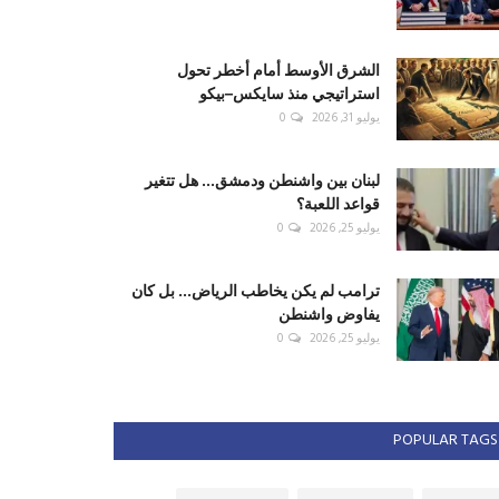
الشرق الأوسط أمام أخطر تحول
استراتيجي منذ سايكس–بيكو
يوليو 31, 2026
0
لبنان بين واشنطن ودمشق... هل تتغير
قواعد اللعبة؟
يوليو 25, 2026
0
ترامب لم يكن يخاطب الرياض... بل كان
يفاوض واشنطن
يوليو 25, 2026
0
POPULAR TAGS