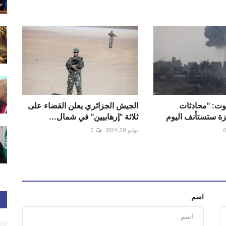
وت: "محادثات
الجيش الجزائري يعلن القضاء على
زة ستستأنف اليوم
ثلاثة "إرهابيين" في شمال...
يوليو 28, 2024
0
اسم