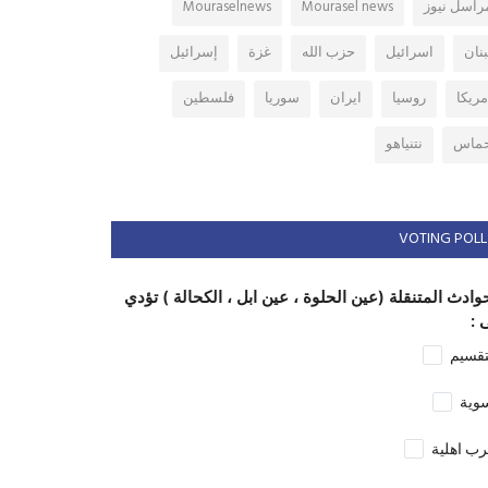
راسل نيوز
Mourasel news
Mouraselnews
بنان
اسرائيل
حزب الله
غزة
إسرائيل
مريكا
روسيا
ايران
سوريا
فلسطين
ماس
نتنياهو
VOTING POLL
وادث المتنقلة (عين الحلوة ، عين ابل ، الكحالة ) تؤدي
 :
تقسيم
وية
ب اهلية