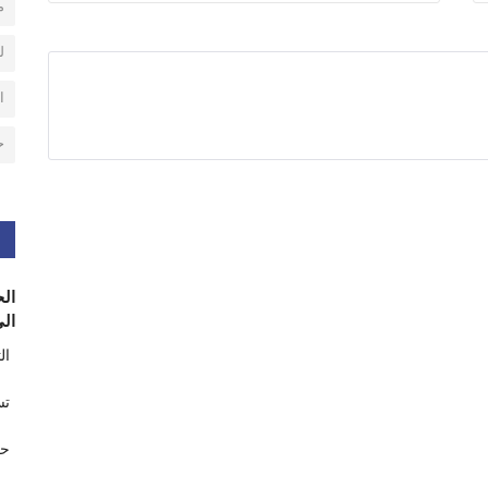
م
ل
ا
ح
الح
الى
ال
تس
حر