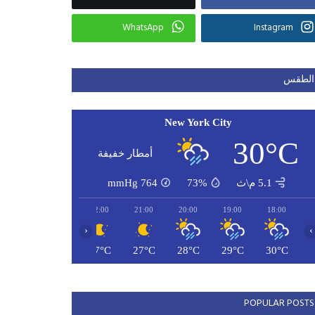
WhatsApp
Instagram
الطقس
New York City
30°C
أمطار خفيفة
5.1 م\ث
73%
764
mmHg
00:00
23:00
22:00
21:00
20:00
19:00
18:00
‹
›
26°C
26°C
27°C
27°C
28°C
29°C
30°C
POPULAR POSTS