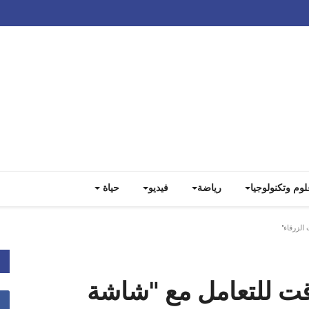
Track all markets on TradingView
لوم وتكنولوجيا
رياضة
فيديو
حياة
الزرقاء"
قت للتعامل مع "شاشة