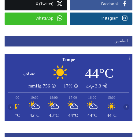
X (Twitter)
Facebook
WhatsApp
Instagram
الطقس
Tempe
44°C
صافي
3.3 م\ث
17%
756
mmHg
20:00
19:00
18:00
17:00
16:00
15:00
‹
›
C
42°C
42°C
43°C
44°C
44°C
44°C