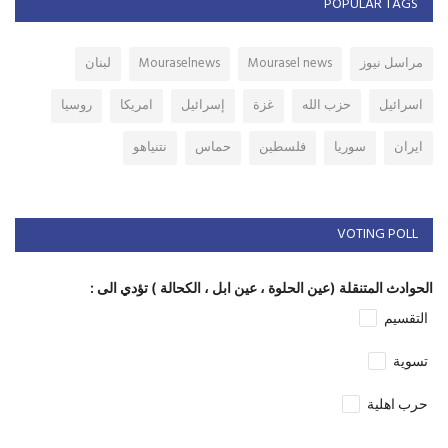
POPULAR TAGS
مراسل نيوز
Mourasel news
Mouraselnews
لبنان
اسرائيل
حزب الله
غزة
إسرائيل
امريكا
روسيا
ايران
سوريا
فلسطين
حماس
نتنياهو
VOTING POLL
الحوادث المتنقلة (عين الحلوة ، عين ابل ، الكحالة ) تؤدي الى :
التقسيم
تسوية
حرب اهلية