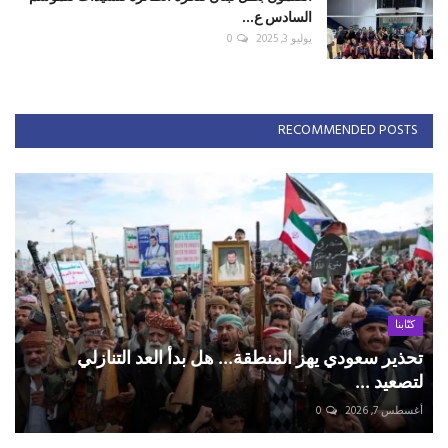
السادس ع...
يوليو 3, 2025
0
RECOMMENDED POSTS
كتّابنا
تحذير سعودي يهز المنطقة... هل بدأ العد التنازلي
لتصعيد ...
أغسطس 7, 2026
0