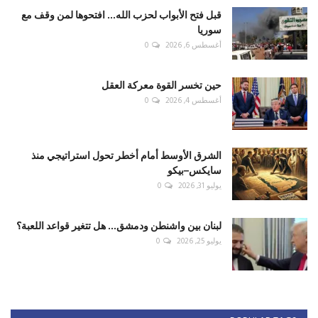
قبل فتح الأبواب لحزب الله... افتحوها لمن وقف مع
سوريا
أغسطس 6, 2026
0
حين تخسر القوة معركة العقل
أغسطس 4, 2026
0
الشرق الأوسط أمام أخطر تحول استراتيجي منذ
سايكس–بيكو
يوليو 31, 2026
0
لبنان بين واشنطن ودمشق... هل تتغير قواعد اللعبة؟
يوليو 25, 2026
0