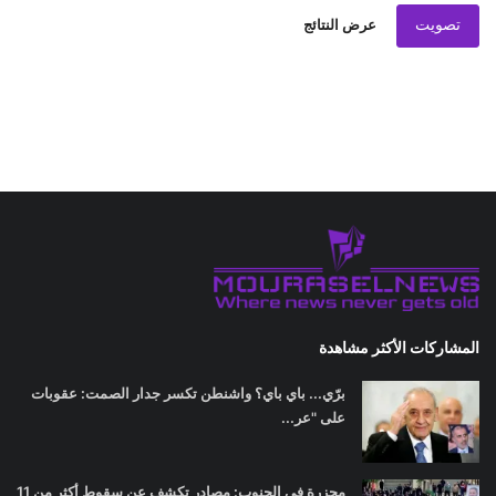
تصويت
عرض النتائج
المشاركات الأكثر مشاهدة
برّي... باي باي؟ واشنطن تكسر جدار الصمت: عقوبات
على "عر...
مجزرة في الجنوب: مصادر تكشف عن سقوط أكثر من 11