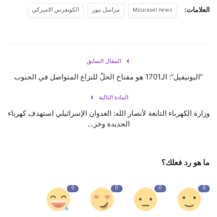
العلامات:
Mourasel news
مراسل نيوز
الكونغرس الاميركي
المقال السابق
“اليونيفيل”: الـ1701 هو مفتاح الحلّ للنزاع المتواصل في الجنوب
المادة التالية
وزارة الكهرباء التابعة لأنصار الله: العدوان الإسرائيلي استهدف كهرباء
الحديدة وخز...
ما هو رد فعلك؟
0
0
0
0