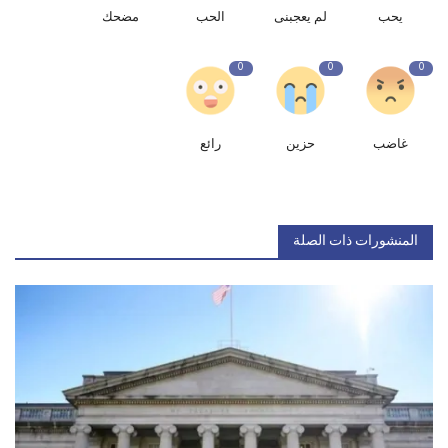
يحب
لم يعجبنى
الحب
مضحك
0
0
0
غاضب
حزين
رائع
المنشورات ذات الصلة