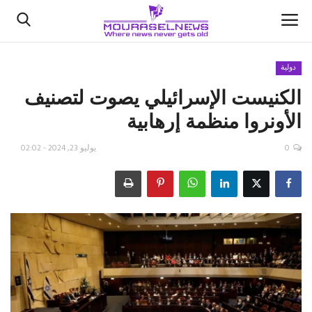
دولية
الكنيست الإسرائيلي يصوت لتصنيف
الأخبار
الأونروا منظمة إرهابية
كتّابنا
0
يوليو 23, 2024 - 02:02
السعودية
اقتصاد
علوم وتكنولوجيا
رياضة
فيديو