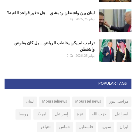
لبنان بين واشنطن ودمشق... هل تتغير قواعد اللعبة؟
يوليو 25, 2026
0
ترامب لم يكن يخاطب الرياض... بل كان يفاوض
واشنطن
يوليو 25, 2026
0
POPULAR TAGS
مراسل نيوز
Mourasel news
Mouraselnews
لبنان
اسرائيل
حزب الله
غزة
إسرائيل
امريكا
روسيا
ايران
سوريا
فلسطين
حماس
نتنياهو