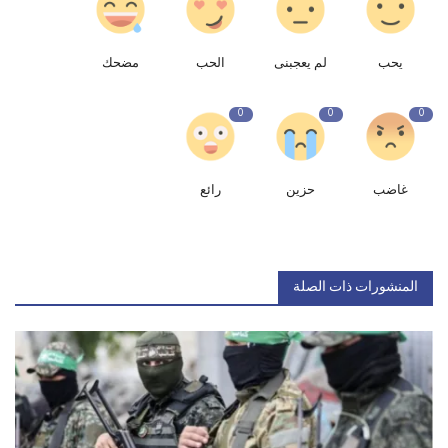
يحب
لم يعجبنى
الحب
مضحك
0
0
0
غاضب
حزين
رائع
المنشورات ذات الصلة