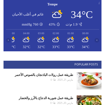
Tempe
34°C
غائم في أغلب الأحيان
1.9 م\ث
43%
760
mmHg
05:00
04:00
03:00
02:00
01:00
00:00
‹
›
C
31°C
32°C
32°C
33°C
33°C
34°C
POPULAR POSTS
طريقة عمل رولات الباذنجان بالصوص الأحمر
مارس 21, 2025
0
طريقة عمل شوربة الدجاج بالأرز والخضار
مارس 20, 2025
0