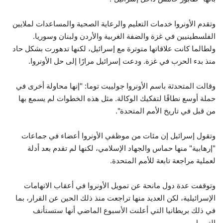
وتقدم الأونروا خدمات التعليم والرعاية الصحية والمساعدات لملايين
الفلسطينيين في غزة والضفة الغربية والأردن ولبنان وسوريا.
ولطالما كانت علاقاتها متوترة مع إسرائيل، لكنها تدهورت بشكل حاد
منذ بدء الحرب في غزة. ودعت إسرائيل مرارًا إلى حل الأونروا.
وقالت المتحدثة باسم الأونروا جولييت توما: "إنها محاولة أخرى في
حملة أوسع نطاقًا لتفكيك الوكالة. مثل هذه الخطوات لم يسمع بها
من قبل في تاريخ الأمم المتحدة".
وتقول إسرائيل إن مئات من موظفي الأونروا أعضاء في جماعات
"إرهابية" منها حماس والجهاد الإسلامي، لكنها لم تقدم بعد أدلة
لعملية مراجعة تابعة للأمم المتحدة.
وتوقفت عدة دول مانحة عن تمويل الأونروا في أعقاب الاتهامات
الإسرائيلية، لكن العديد منها تراجعت منذ ذلك الحين عن القرار، بما
في ذلك بريطانيا التي أعلنت الأسبوع الماضي أنها ستستأنف
التمويل.