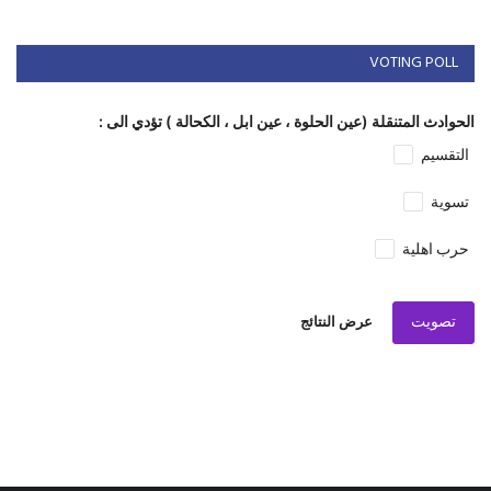
VOTING POLL
الحوادث المتنقلة (عين الحلوة ، عين ابل ، الكحالة ) تؤدي الى :
التقسيم
تسوية
حرب اهلية
تصويت
عرض النتائج