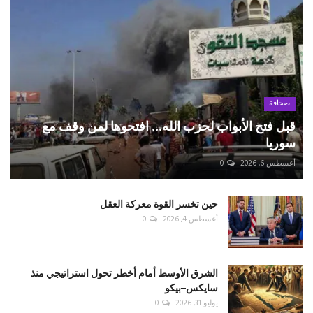
صحافة
قبل فتح الأبواب لحزب الله... افتحوها لمن وقف مع
سوريا
أغسطس 6, 2026
0
حين تخسر القوة معركة العقل
أغسطس 4, 2026
0
الشرق الأوسط أمام أخطر تحول استراتيجي منذ
سايكس–بيكو
يوليو 31, 2026
0