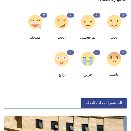
0
0
0
0
يحب
لم يعجبنى
الحب
مضحك
0
0
0
غاضب
حزين
رائع
المنشورات ذات الصلة