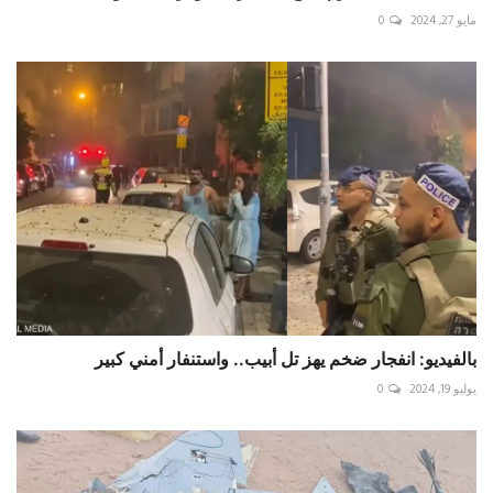
مايو 27, 2024
0
بالفيديو: انفجار ضخم يهز تل أبيب.. واستنفار أمني كبير
يوليو 19, 2024
0