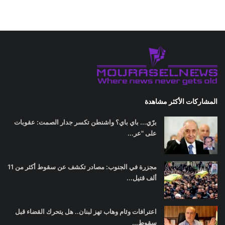
المشاركات الأكثر مشاهدة
برّي... باي باي؟ واشنطن تكسر جدار الصمت: عقوبات
على "عر...
مجزرة في الجنوب: مصادر تكشف عن سقوط أكثر من 11
ألف قتيل...
اعترافات وئام وهاب تهز لبنان.. هل يتحرك القضاء قبل
سقوط...