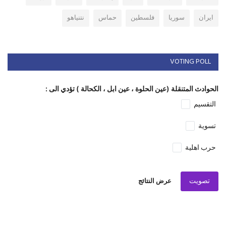
ايران
سوريا
فلسطين
حماس
نتنياهو
VOTING POLL
الحوادث المتنقلة (عين الحلوة ، عين ابل ، الكحالة ) تؤدي الى :
التقسيم
تسوية
حرب اهلية
تصويت
عرض النتائج