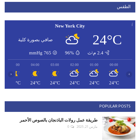
الطقس
New York City
24°C
صافي بصورة كلية
2.4 م\ث
96%
765
mmHg
05:00
04:00
03:00
02:00
01:00
00:00
‹
›
C
24°C
24°C
24°C
24°C
24°C
24°C
POPULAR POSTS
طريقة عمل رولات الباذنجان بالصوص الأحمر
مارس 21, 2025
0