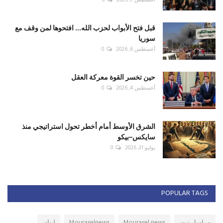
أغسطس 7, 2026
0
قبل فتح الأبواب لحزب الله... افتحوها لمن وقف مع
سوريا
أغسطس 6, 2026
0
حين تخسر القوة معركة العقل
أغسطس 4, 2026
0
الشرق الأوسط أمام أخطر تحول استراتيجي منذ
سايكس–بيكو
يوليو 31, 2026
0
POPULAR TAGS
مراسل نيوز
Mourasel news
Mouraselnews
لبنان