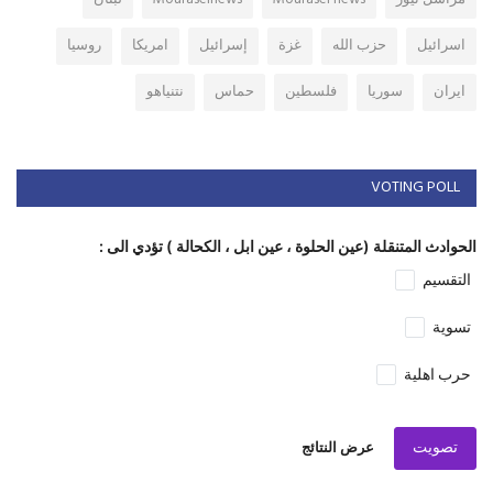
اسرائيل
حزب الله
غزة
إسرائيل
امريكا
روسيا
ايران
سوريا
فلسطين
حماس
نتنياهو
VOTING POLL
الحوادث المتنقلة (عين الحلوة ، عين ابل ، الكحالة ) تؤدي الى :
التقسيم
تسوية
حرب اهلية
تصويت
عرض النتائج