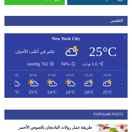
الطقس
New York City
25°C
غائم في أغلب الأحيان
1.6 م\ث
94%
762
mmHg
09:00
08:00
07:00
06:00
05:00
04:00
‹
›
C
27°C
25°C
24°C
24°C
24°C
25°C
POPULAR POSTS
طريقة عمل رولات الباذنجان بالصوص الأحمر