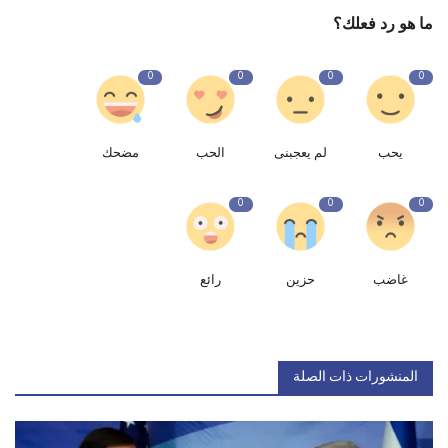
ما هو رد فعلك؟
0
0
0
0
يحب
لم يعجبنى
الحب
مضحك
0
0
0
غاضب
حزين
رائع
المنشورات ذات الصلة