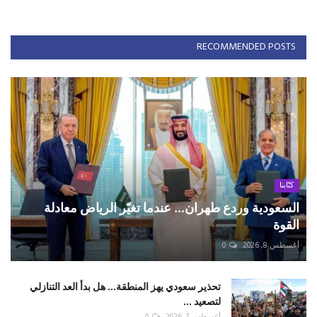
RECOMMENDED POSTS
كتّابنا
السعودية وردع طهران... عندما تغيّر الرياض معادلة
القوة
أغسطس 8, 2026
0
تحذير سعودي يهز المنطقة... هل بدأ العد التنازلي
لتصعيد ...