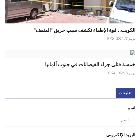
الكويت.. قوة الإطفاء تكشف سبب حريق "المنقف"
يونيو 13, 2024
0
خمسة قتلى جراء الفيضانات في جنوب ألمانيا
يونيو 5, 2024
0
تعليقات
اسم
البريد الإلكتروني