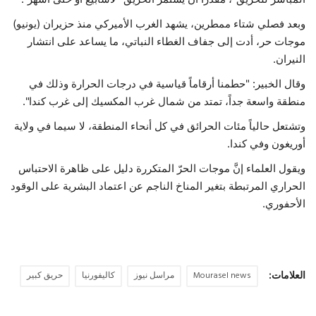
وبعد فصلي شتاء ممطرين، يشهد الغرب الأميركي منذ حزيران (يونيو)
موجات حر، أدت إلى جفاف الغطاء النباتي، ما يساعد على انتشار
النيران.
وقال الخبير: "حطمنا أرقاماً قياسية في درجات الحرارة وذلك في
منطقة واسعة جداً، تمتد من شمال غرب المكسيك إلى غرب كندا".
وتشتعل حالياً مئات الحرائق في كل أنحاء المنطقة، لا سيما في ولاية
أوريغون وفي كندا.
ويقول العلماء إنَّ موجات الحرّ المتكررة دليل على ظاهرة الاحتباس
الحراري المرتبطة بتغير المناخ الناجم عن اعتماد البشرية على الوقود
الأحفوري.
العلامات:
Mourasel news
مراسل نيوز
كاليفورنيا
حريق كبير