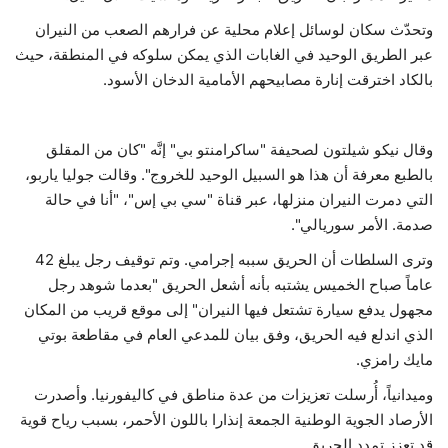
وتحدّث سكان لوسائل إعلام محلية عن فرارهم الصعب من النيران
عبر الطريق الوحيد في الغابات الذي يمكن سلوكه في المنطقة، حيث
بالكاد اخترقت إنارة مصابيحهم الأمامية الدخان الأسود.
وقال نيكو شيلتون لصحيفة "ساكرامنتو بي" إنَّه "كان من المقلق
بالطبع معرفة أن هذا هو السبيل الوحيد للخروج". وقالت جوليا ياربو،
التي دمرت النيران منزلها، عبر قناة "سي بي إس"، "أنا في حالة
صدمة. الأمر سوريالي".
وترى السلطات أن الحريق سببه إجرامي. وتم توقيف رجل يبلغ 42
عاماً صباح الخميس يشتبه بأنه أشعل الحريق "بعدما شوهد رجل
مجهول يدفع سيارة تشتعل فيها النيران" إلى موقع قريب من المكان
الذي اندلع فيه الحريق، وفق بيان للمدعي العام في مقاطعة بوتي
مايك رامزي.
وميدانياً، أُرسلت تعزيزات من عدة مناطق في كاليفورنيا. وأصدرت
الأرصاد الجوية الوطنية الجمعة إنذارا باللون الأحمر، بسبب رياح قوية
قد تعزز تمدد الحريق.