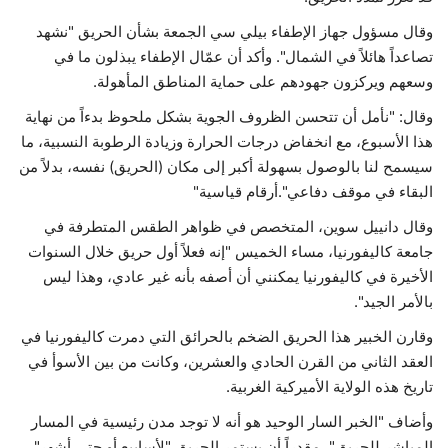
وقال مسؤول جهاز الإطفاء بيلي سي الجمعة بشأن الحريق "نشهد
تصاعداً هائلاً في الشمال". وأكد أن عمّال الإطفاء يبذلون ما في
وسعهم ويركزون جهودهم على حماية المناطق المأهولة.
وقال: "نأمل أن تتحسن الظروف الجوية بشكل ملحوظ بدءاً من نهاية
هذا الأسبوع، مع انخفاض درجات الحرارة وزيادة الرطوبة النسبية، ما
سيسمح لنا بالوصول بسهولة أكبر إلى مكان (الحريق) نفسه، بدلاً من
البقاء في موقف دفاعي".أرقام قياسية"
وقال دانييل سوين، المتخصص في ظواهر الطقس المتطرفة في
جامعة كاليفورنيا، مساء الخميس "إنه فعلاً أول حريق خلال السنوات
الأخيرة في كاليفورنيا يمكنني أن أصفه بأنه غير عادي، وهذا ليس
بالأمر الجيد".
وقارن الخبير هذا الحريق الضخم بالحرائق التي دمرت كاليفورنيا في
العقد الثاني من القرن الحادي والعشرين، وكانت من بين الأسوأ في
تاريخ هذه الولاية الأميركية الغربية.
وأضاف "الخبر السار الوحيد هو أنه لا توجد مدن رئيسية في المسار
المباشر للحريق"، مقدراً أن يستمر الحريق "لأسابيع أو حتى أشهر".