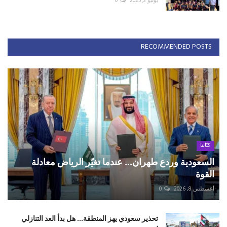
يوليو 3, 2025
0
RECOMMENDED POSTS
كتّابنا
السعودية وردع طهران... عندما تغيّر الرياض معادلة
القوة
أغسطس 8, 2026
0
تحذير سعودي يهز المنطقة... هل بدأ العد التنازلي