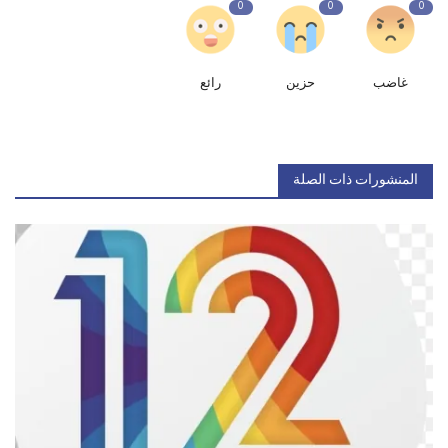
0
0
0
غاضب
حزين
رائع
المنشورات ذات الصلة