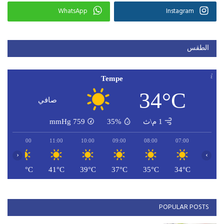
WhatsApp
Instagram
الطقس
Tempe
34°C
صافي
1 م\ث
35%
759
mmHg
12:00
11:00
10:00
09:00
08:00
07:00
‹
›
C
42°C
41°C
39°C
37°C
35°C
34°C
POPULAR POSTS