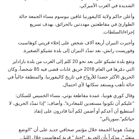
الشديدة في الغرب الأميركي.
وأعلن حاكم ولاية كاليفورنيا غافين نيوسوم مساء الجمعة حالة
الطوارئ في مقاطعتين مهددتين بالحرائق، بهدف تسريع
إجراءاتالسلطات.
وأجبرت النيران أربعة آلاف شخص على إخلاء قريتي كوهاسيت
وفوريست رانش، بعد تمدّد النيران إلى بلدة تشيكو الصغيرة.
وتقع بلدة تشيكو على بعد نحو 20 كلم إلى الغرب من بلدة بارادايز
التي دمّرها في العام 2018 حريق غابات قضى فيه 85 شخصاً، وكان
الحريق الأكثر حصدا للأرواح في تاريخ كاليفورنيا. والمنطقة حالياً في
حالة تأهب ويستعد سكانها لأي احتمال.
وقال كوري هونيا، عمدة مقاطعة بوتي، مساء الخميس للسكان:
"عليكم أن تكونوا مستعدين للمغادرة". وأضاف: "إذا تمدّد الحريق، لا
أستطيع أن أعدكم أو أضمن لكم أننا قادرون على إنقاذ
حياتكم".سوريالي"
وشدّد هونيا الجمعة خلال مؤتمر صحافي جديد على أن "الوضع
متغيّر"، مذكراً بأن الحريق "اجتاز" قرية كوهاسيت خلال الليل.