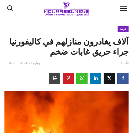
دولية
آلاف يغادرون منازلهم في كاليفورنيا
الأخبار
جراء حريق غابات ضخم
كتّابنا
0
يوليو 27, 2024 - 16:28
السعودية
اقتصاد
علوم وتكنولوجيا
رياضة
فيديو