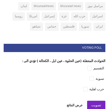
مراسل نيوز
Mourasel news
Mouraselnews
لبنان
اسرائيل
حزب الله
غزة
إسرائيل
امريكا
روسيا
ايران
سوريا
فلسطين
حماس
نتنياهو
VOTING POLL
الحوادث المتنقلة (عين الحلوة ، عين ابل ، الكحالة ) تؤدي الى :
التقسيم
تسوية
حرب اهلية
تصويت
عرض النتائج