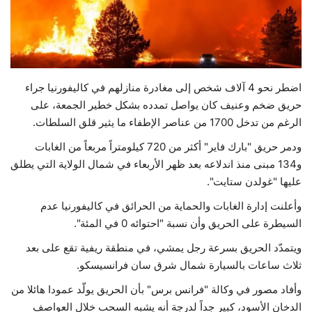
حياة
اضطر نحو 4 آلاف شخص إلى مغادرة منازلهم في كاليفورنيا جراء
حريق ضخم وعنيف كان يواصل تمدده بشكل خطير الجمعة، على
الرغم من تدخل 1700 من عناصر الإطفاء ما يثير قلق السلطات.
ودمر حريق "بارك فاير" أكثر من 720 كيلومتراً مربعاً من الغابات
و134 مبنى منذ اندلاعه بعد ظهر الأربعاء في شمال الولاية التي يطلق
عليها "غولدن ستايت".
وأعلنت إدارة الغابات والحماية من الحرائق في كاليفورنيا عدم
السيطرة على الحريق وأن نسبة "احتوائه 0 في المئة".
ويتمدّد الحريق بسرعة رجل يمشي، في منطقة ريفية تقع على بعد
ثلاث ساعات بالسيارة شمال شرق سان فرانسيسكو.
وأفاد مصور في وكالة "فرانس برس" بأن الحريق يولّد عمودا هائلا من
الدخان الأسود، كبير جداً لدرجة أنه يشبه السحب خلال العواصف