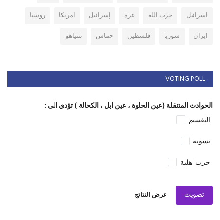
اسرائيل
حزب الله
غزة
إسرائيل
امريكا
روسيا
ايران
سوريا
فلسطين
حماس
نتنياهو
VOTING POLL
الحوادث المتنقلة (عين الحلوة ، عين ابل ، الكحالة ) تؤدي الى :
التقسيم
تسوية
حرب اهلية
تصويت
عرض النتائج