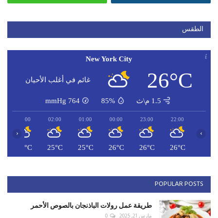
الطقس
New York City
26°C
غائم في أغلب الأحيان
1.5 م\ث
85%
764
mmHg
03:00
02:00
01:00
00:00
23:00
22:00
‹
›
C
25°C
25°C
25°C
26°C
26°C
26°C
POPULAR POSTS
طريقة عمل رولات الباذنجان بالصوص الأحمر
مارس 21, 2025
0