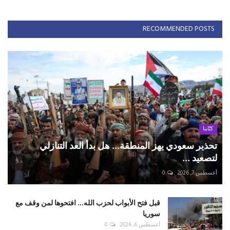
RECOMMENDED POSTS
كتّابنا
تحذير سعودي يهز المنطقة... هل بدأ العد التنازلي
لتصعيد ...
أغسطس 7, 2026
0
قبل فتح الأبواب لحزب الله... افتحوها لمن وقف مع
سوريا
أغسطس 6, 2026
0