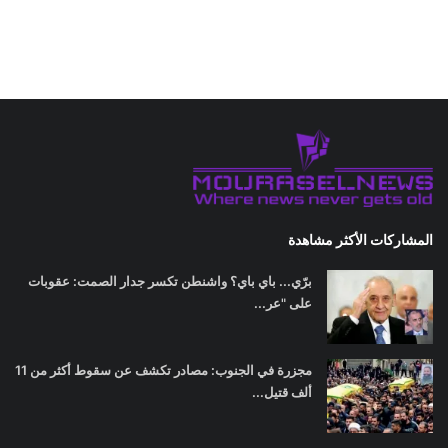
المشاركات الأكثر مشاهدة
برّي... باي باي؟ واشنطن تكسر جدار الصمت: عقوبات
على "عر...
مجزرة في الجنوب: مصادر تكشف عن سقوط أكثر من 11
ألف قتيل...