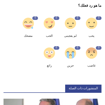
ما هو رد فعلك؟
0
0
0
0
يحب
لم يعجبنى
الحب
مضحك
0
0
0
غاضب
حزين
رائع
المنشورات ذات الصلة