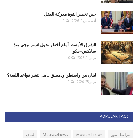
حين تخسر القوة معركة العقل
أغسطس 4, 2026
0
الشرق الأوسط أمام أخطر تحول استراتيجي منذ
سايكس–بيكو
يوليو 31, 2026
0
لبنان بين واشنطن ودمشق... هل تتغير قواعد اللعبة؟
يوليو 25, 2026
0
POPULAR TAGS
مراسل نيوز
Mourasel news
Mouraselnews
لبنان