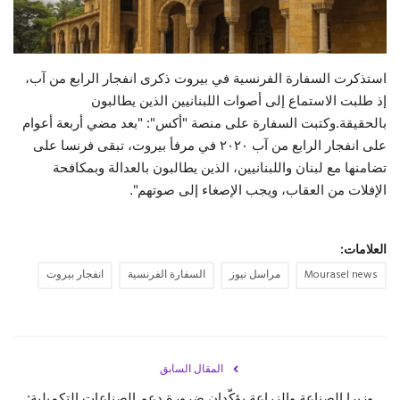
حياة
استذكرت السفارة الفرنسية في بيروت ذكرى انفجار الرابع من آب،
إذ طلبت الاستماع إلى أصوات اللبنانيين الذين يطالبون
بالحقيقة.وكتبت السفارة على منصة "أكس": "بعد مضي أربعة أعوام
على انفجار الرابع من آب ٢٠٢٠ في مرفأ بيروت، تبقى فرنسا على
تضامنها مع لبنان واللبنانيين، الذين يطالبون بالعدالة وبمكافحة
الإفلات من العقاب، ويجب الإصغاء إلى صوتهم".
العلامات:
Mourasel news
مراسل نيوز
السفارة الفرنسية
انفجار بيروت
المقال السابق
وزيرا الصناعة والزراعة يؤكّدان ضرورة دعم الصناعات التكميلية: