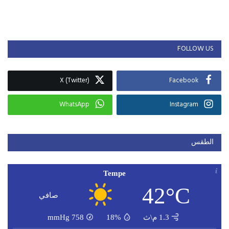
FOLLOW US
X (Twitter)
Facebook
WhatsApp
Instagram
الطقس
Tempe
42°C
صافي
1.3 م\ث
18%
758
mmHg