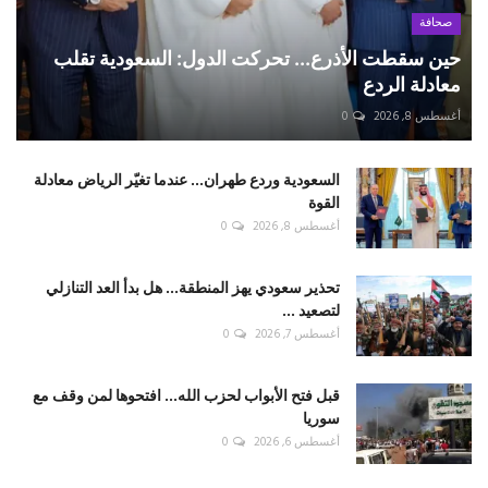
صحافة
حين سقطت الأذرع... تحركت الدول: السعودية تقلب
معادلة الردع
أغسطس 8, 2026
0
السعودية وردع طهران... عندما تغيّر الرياض معادلة
القوة
أغسطس 8, 2026
0
تحذير سعودي يهز المنطقة... هل بدأ العد التنازلي
لتصعيد ...
أغسطس 7, 2026
0
قبل فتح الأبواب لحزب الله... افتحوها لمن وقف مع
سوريا
أغسطس 6, 2026
0