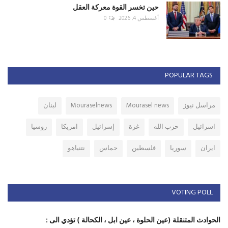
حين تخسر القوة معركة العقل
أغسطس 4, 2026
0
POPULAR TAGS
مراسل نيوز
Mourasel news
Mouraselnews
لبنان
اسرائيل
حزب الله
غزة
إسرائيل
امريكا
روسيا
ايران
سوريا
فلسطين
حماس
نتنياهو
VOTING POLL
الحوادث المتنقلة (عين الحلوة ، عين ابل ، الكحالة ) تؤدي الى :