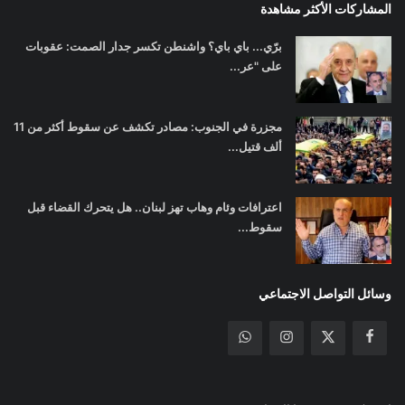
المشاركات الأكثر مشاهدة
برّي... باي باي؟ واشنطن تكسر جدار الصمت: عقوبات
على "عر...
مجزرة في الجنوب: مصادر تكشف عن سقوط أكثر من 11
ألف قتيل...
اعترافات وئام وهاب تهز لبنان.. هل يتحرك القضاء قبل
سقوط...
وسائل التواصل الاجتماعي