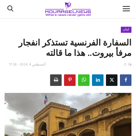
لبنان
السفارة الفرنسية تستذكر انفجار
الأخبار
مرفأ بيروت.. هذا ما قالته
كتّابنا
0
أغسطس 4, 2024 - 17:38
السعودية
اقتصاد
علوم وتكنولوجيا
رياضة
فيديو