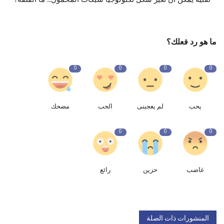
ما هو رد فعلك؟
0
0
0
0
يحب
لم يعجبنى
الحب
مضحك
0
0
0
غاضب
حزين
رائع
المنشورات ذات الصلة