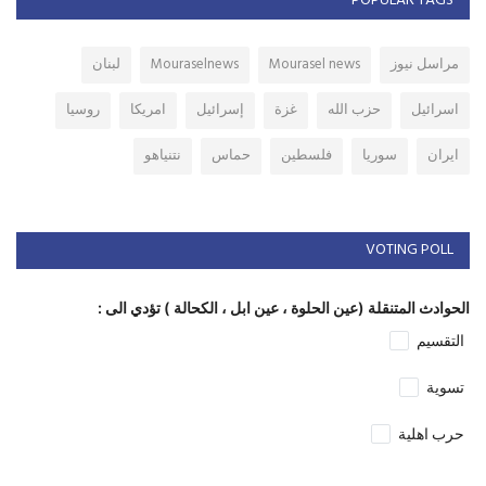
POPULAR TAGS
مراسل نيوز
Mourasel news
Mouraselnews
لبنان
اسرائيل
حزب الله
غزة
إسرائيل
امريكا
روسيا
ايران
سوريا
فلسطين
حماس
نتنياهو
VOTING POLL
الحوادث المتنقلة (عين الحلوة ، عين ابل ، الكحالة ) تؤدي الى :
التقسيم
تسوية
حرب اهلية