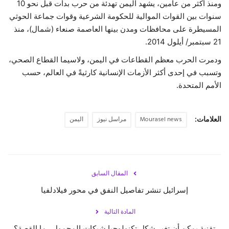
ومنذ أكثر من عامين، يشهد اليمن تهدئة من حرب بدأت قبل نحو 10
سنوات بين القوات الموالية للحكومة الشرعية وقوات جماعة الحوثي
المسيطرة على محافظات ومدن بينها العاصمة صنعاء (شمال)، منذ
21 سبتمبر/ أيلول 2014.
ودمرت الحرب معظم القطاعات في اليمن، ولاسيما القطاع الصحي،
وتسبب في إحدى أكثر الأزمات الإنسانية كارثيةً في العالم، حسب
الأمم المتحدة.
العلامات:
Mourasel news
مراسل نيوز
اليمن
المقال السابق
إسرائيل تنشر تفاصيل النفق في محور فيلادلفيا
المادة التالية
تقنية يمكن أن تغير شكل تكنولوجيا شبكات المحمول.. ما القصة؟