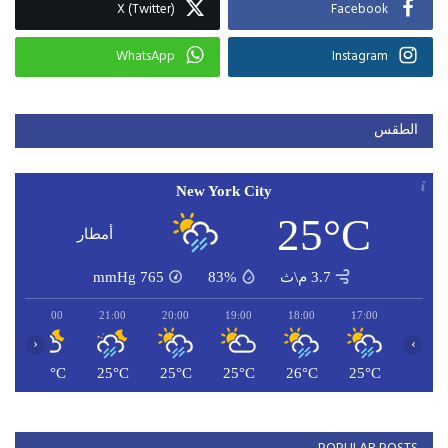
X (Twitter)
Facebook
WhatsApp
Instagram
الطقس
New York City
25°C
أمطار
3.7 م\ث
83%
765
mmHg
22:00
21:00
20:00
19:00
18:00
17:00
‹
›
C
24°C
25°C
25°C
25°C
26°C
25°C