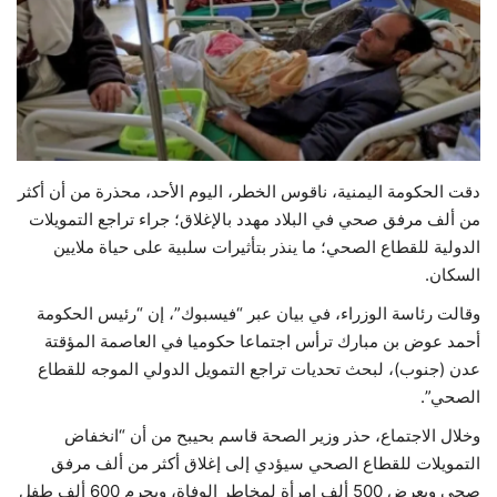
حياة
دقت الحكومة اليمنية، ناقوس الخطر، اليوم الأحد، محذرة من أن أكثر
من ألف مرفق صحي في البلاد مهدد بالإغلاق؛ جراء تراجع التمويلات
الدولية للقطاع الصحي؛ ما ينذر بتأثيرات سلبية على حياة ملايين
السكان.
وقالت رئاسة الوزراء، في بيان عبر “فيسبوك”، إن “رئيس الحكومة
أحمد عوض بن مبارك ترأس اجتماعا حكوميا في العاصمة المؤقتة
عدن (جنوب)، لبحث تحديات تراجع التمويل الدولي الموجه للقطاع
الصحي”.
وخلال الاجتماع، حذر وزير الصحة قاسم بحيبح من أن “انخفاض
التمويلات للقطاع الصحي سيؤدي إلى إغلاق أكثر من ألف مرفق
صحي ويعرض 500 ألف امرأة لمخاطر الوفاة، ويحرم 600 ألف طفل