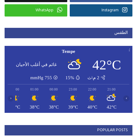
WhatsApp
Instagram
الطقس
Tempe
42°C
غائم في أغلب الأحيان
2 م\ث
15%
755
mmHg
02:00
01:00
00:00
23:00
22:00
21:00
‹
›
C
36°C
38°C
38°C
39°C
40°C
42°C
POPULAR POSTS