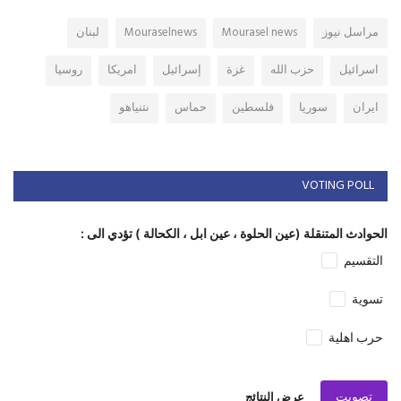
مراسل نيوز
Mourasel news
Mouraselnews
لبنان
اسرائيل
حزب الله
غزة
إسرائيل
امريكا
روسيا
ايران
سوريا
فلسطين
حماس
نتنياهو
VOTING POLL
الحوادث المتنقلة (عين الحلوة ، عين ابل ، الكحالة ) تؤدي الى :
التقسيم
تسوية
حرب اهلية
تصويت
عرض النتائج