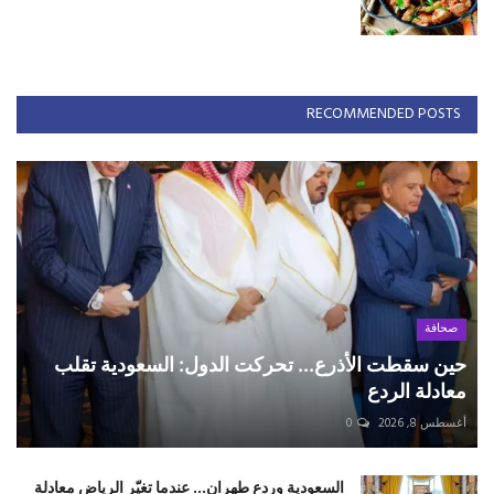
RECOMMENDED POSTS
صحافة
حين سقطت الأذرع... تحركت الدول: السعودية تقلب
معادلة الردع
أغسطس 8, 2026
0
السعودية وردع طهران... عندما تغيّر الرياض معادلة