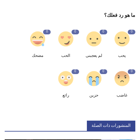
ما هو رد فعلك؟
0
0
0
0
يحب
لم يعجبنى
الحب
مضحك
0
0
0
غاضب
حزين
رائع
المنشورات ذات الصلة