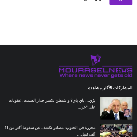
المشاركات الأكثر مشاهدة
برّي... باي باي؟ واشنطن تكسر جدار الصمت: عقوبات
على "عر...
مجزرة في الجنوب: مصادر تكشف عن سقوط أكثر من 11
ألف قتيل...