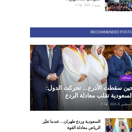
يوليو 3, 2025
0
RECOMMENDED POSTS
صحافة
ين سقطت الأذرع... تحركت الدول:
لسعودية تقلب معادلة الردع
سطس 8, 2026
0
السعودية وردع طهران... عندما تغيّر
الرياض معادلة القوة