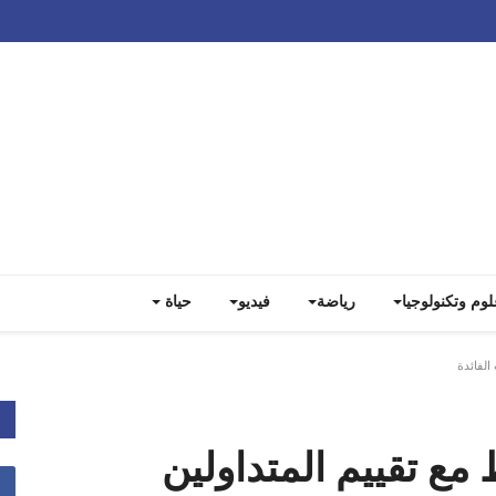
Track all markets on TradingView
لوم وتكنولوجيا
رياضة
فيديو
حياة
الفائدة
 مع تقييم المتداولين