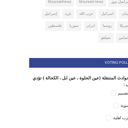
راسل نيوز
Mourasel news
Mouraselnews
بنان
اسرائيل
حزب الله
غزة
إسرائيل
مريكا
روسيا
ايران
سوريا
فلسطين
ماس
نتنياهو
VOTING POLL
وادث المتنقلة (عين الحلوة ، عين ابل ، الكحالة ) تؤدي
 :
تقسيم
وية
ب اهلية