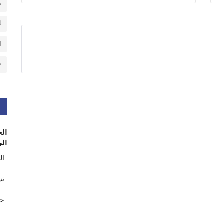
م
ل
ا
ح
الح
الى
ال
تس
حر