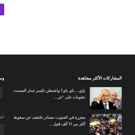
المشاركات الأكثر مشاهدة
وسا
برّي... باي باي؟ واشنطن تكسر جدار الصمت:
عقوبات على "عر...
اشت
مجزرة في الجنوب: مصادر تكشف عن سقوط
أكثر من 11 ألف قتيل...