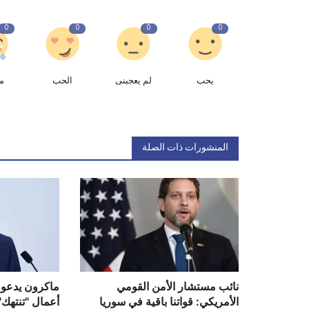
0
0
0
0
يحب
لم يعجبنى
الحب
م
المنشورات ذات الصلة
نائب مستشار الأمن القومي
ماكرون يدعو 
الأمريكي: قواتنا باقية في سوريا
أعمال "تنتهك"