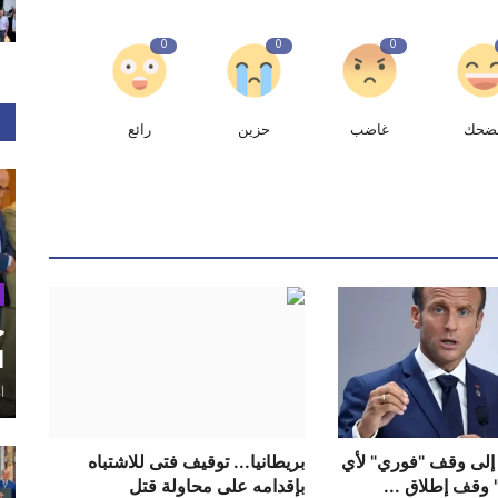
0
0
0
ضحك
غاضب
حزين
رائع
ح
ا
أغ
إلى وقف "فوري" لأي
بريطانيا... توقيف فتى للاشتباه
 وقف إطلاق ...
بإقدامه على محاولة قتل