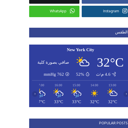
WhatsApp
Instagram
الطقس
New York City
32°C
صافي بصورة كلية
4.6 م\ث
52%
762
mmHg
19:00
18:00
17:00
16:00
15:00
14:00
13:00
‹
›
26°C
25°C
27°C
33°C
33°C
32°C
32°C
POPULAR POSTS