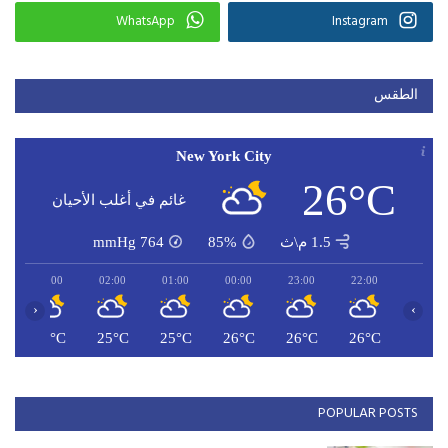
WhatsApp
Instagram
الطقس
New York City
26°C
غائم في أغلب الأحيان
1.5 م\ث
85%
764
mmHg
03:00
02:00
01:00
00:00
23:00
22:00
‹
›
C
25°C
25°C
25°C
26°C
26°C
26°C
POPULAR POSTS