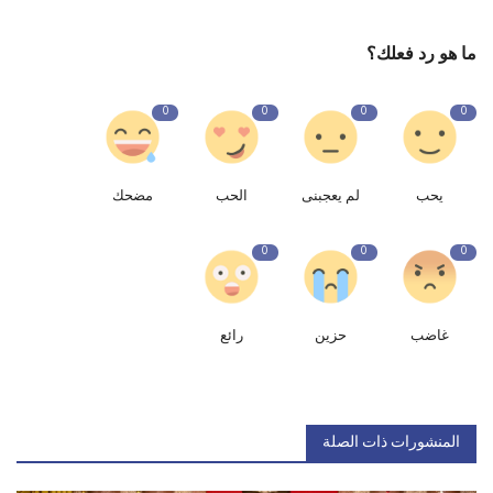
ما هو رد فعلك؟
0
0
0
0
يحب
لم يعجبنى
الحب
مضحك
0
0
0
غاضب
حزين
رائع
المنشورات ذات الصلة