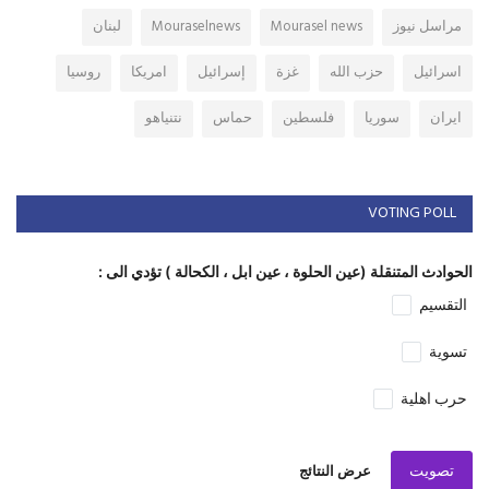
مراسل نيوز
Mourasel news
Mouraselnews
لبنان
اسرائيل
حزب الله
غزة
إسرائيل
امريكا
روسيا
ايران
سوريا
فلسطين
حماس
نتنياهو
VOTING POLL
الحوادث المتنقلة (عين الحلوة ، عين ابل ، الكحالة ) تؤدي الى :
التقسيم
تسوية
حرب اهلية
تصويت
عرض النتائج