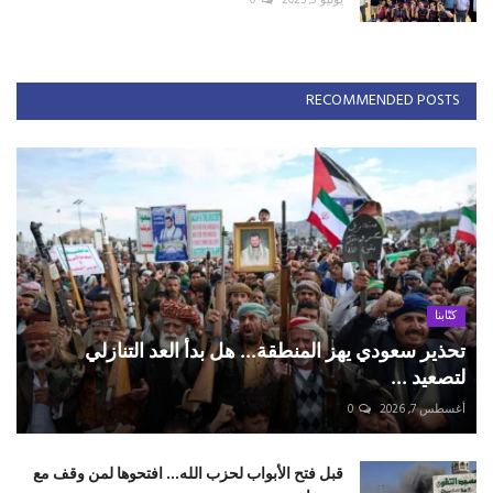
يوليو 3, 2025
0
RECOMMENDED POSTS
كتّابنا
تحذير سعودي يهز المنطقة... هل بدأ العد التنازلي
لتصعيد ...
أغسطس 7, 2026
0
قبل فتح الأبواب لحزب الله... افتحوها لمن وقف مع