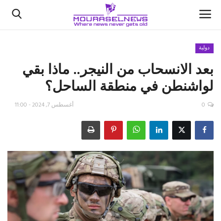
دولية
بعد الانسحاب من النيجر.. ماذا بقي
الأخبار
لواشنطن في منطقة الساحل؟
كتّابنا
0
أغسطس 7, 2024 - 11:00
السعودية
اقتصاد
علوم وتكنولوجيا
رياضة
فيديو