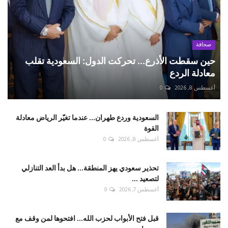
صحافة
حين سقطت الأذرع... تحركت الدول: السعودية تقلب
معادلة الردع
أغسطس 8, 2026
0
السعودية وردع طهران... عندما تغيّر الرياض معادلة
القوة
أغسطس 8, 2026
0
تحذير سعودي يهز المنطقة... هل بدأ العد التنازلي
لتصعيد ...
أغسطس 7, 2026
0
قبل فتح الأبواب لحزب الله... افتحوها لمن وقف مع