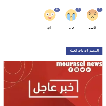
0
0
0
غاضب
حزين
رائع
المنشورات ذات الصلة