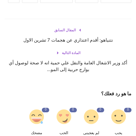
المقال السابق
نتنياهو: أقدم اعتذاري عن هجمات 7 تشرين الاول
المادة التالية
أكد وزير الاشغال العامة والنقل علي حمية انه لا صحة لوصول أي
بوارج حربية إلى المو...
ما هو رد فعلك؟
0
0
0
0
يحب
لم يعجبنى
الحب
مضحك