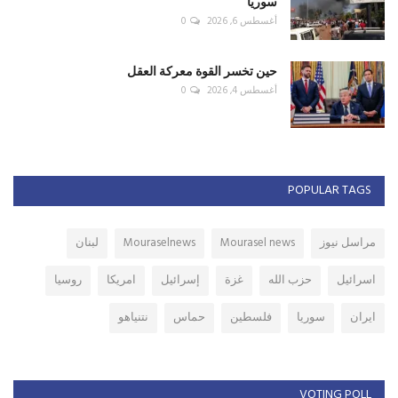
سوريا
أغسطس 6, 2026
0
حين تخسر القوة معركة العقل
أغسطس 4, 2026
0
POPULAR TAGS
مراسل نيوز
Mourasel news
Mouraselnews
لبنان
اسرائيل
حزب الله
غزة
إسرائيل
امريكا
روسيا
ايران
سوريا
فلسطين
حماس
نتنياهو
VOTING POLL