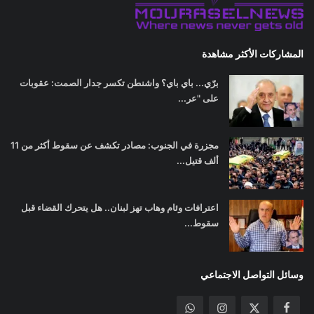
المشاركات الأكثر مشاهدة
برّي... باي باي؟ واشنطن تكسر جدار الصمت: عقوبات
على "عر...
مجزرة في الجنوب: مصادر تكشف عن سقوط أكثر من 11
ألف قتيل...
اعترافات وئام وهاب تهز لبنان.. هل يتحرك القضاء قبل
سقوط...
وسائل التواصل الاجتماعي