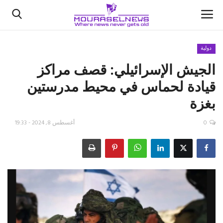
دولية
الجيش الإسرائيلي: قصف مراكز
الأخبار
قيادة لحماس في محيط مدرستين
كتّابنا
بغزة
السعودية
0
أغسطس 8, 2024 - 19:33
اقتصاد
علوم وتكنولوجيا
رياضة
فيديو