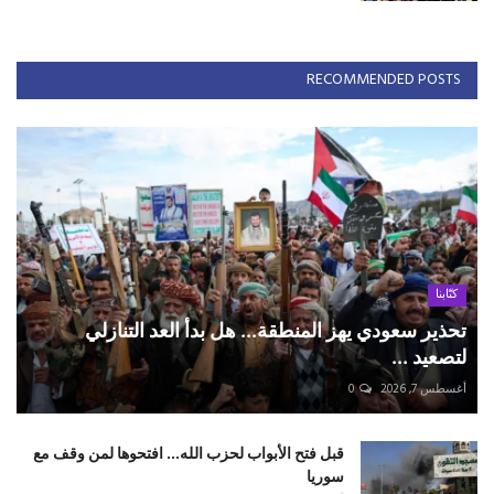
RECOMMENDED POSTS
كتّابنا
تحذير سعودي يهز المنطقة... هل بدأ العد التنازلي
لتصعيد ...
أغسطس 7, 2026
0
قبل فتح الأبواب لحزب الله... افتحوها لمن وقف مع
سوريا