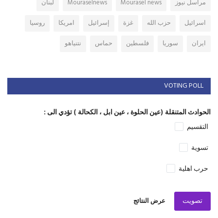
مراسل نيوز
Mourasel news
Mouraselnews
لبنان
اسرائيل
حزب الله
غزة
إسرائيل
امريكا
روسيا
ايران
سوريا
فلسطين
حماس
نتنياهو
VOTING POLL
الحوادث المتنقلة (عين الحلوة ، عين ابل ، الكحالة ) تؤدي الى :
التقسيم
تسوية
حرب اهلية
تصويت
عرض النتائج