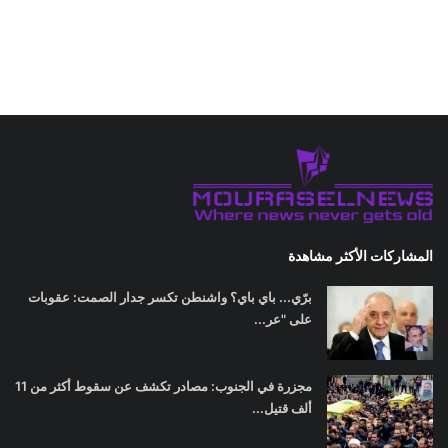
المشاركات الأكثر مشاهدة
برّي... باي باي؟ واشنطن تكسر جدار الصمت: عقوبات
على "عر...
مجزرة في الجنوب: مصادر تكشف عن سقوط أكثر من 11
ألف قتيل...