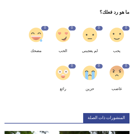
ما هو رد فعلك؟
0
0
0
0
يحب
لم يعجبنى
الحب
مضحك
0
0
0
غاضب
حزين
رائع
المنشورات ذات الصلة