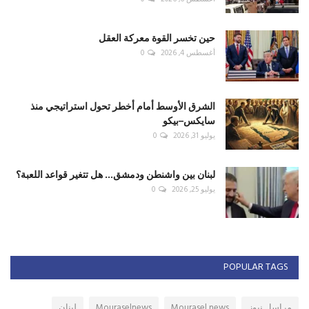
حين تخسر القوة معركة العقل
أغسطس 4, 2026
0
الشرق الأوسط أمام أخطر تحول استراتيجي منذ
سايكس–بيكو
يوليو 31, 2026
0
لبنان بين واشنطن ودمشق... هل تتغير قواعد اللعبة؟
يوليو 25, 2026
0
POPULAR TAGS
مراسل نيوز
Mourasel news
Mouraselnews
لبنان