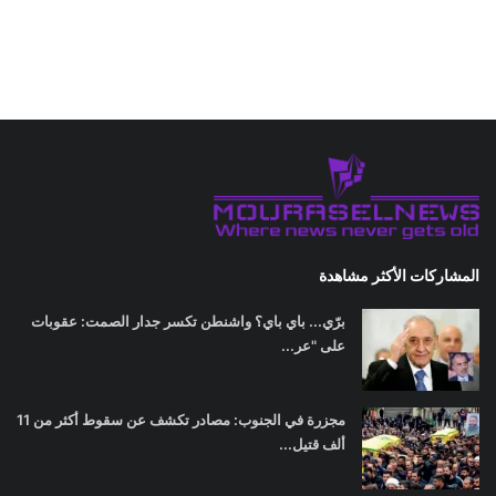
المشاركات الأكثر مشاهدة
برّي... باي باي؟ واشنطن تكسر جدار الصمت: عقوبات
على "عر...
مجزرة في الجنوب: مصادر تكشف عن سقوط أكثر من 11
ألف قتيل...