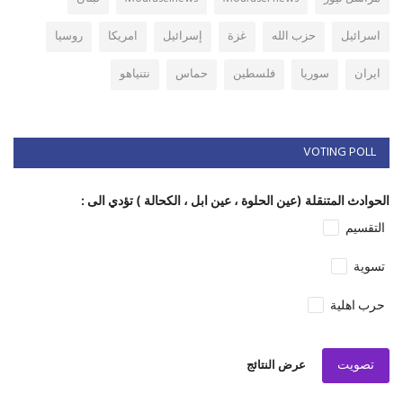
اسرائيل
حزب الله
غزة
إسرائيل
امريكا
روسيا
ايران
سوريا
فلسطين
حماس
نتنياهو
VOTING POLL
الحوادث المتنقلة (عين الحلوة ، عين ابل ، الكحالة ) تؤدي الى :
التقسيم
تسوية
حرب اهلية
تصويت
عرض النتائج