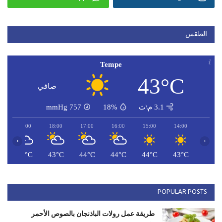
الطقس
Tempe
43°C
صافي
3.1 م\ث
18%
757
mmHg
19:00
18:00
17:00
16:00
15:00
14:00
‹
›
C
42°C
43°C
44°C
44°C
44°C
43°C
POPULAR POSTS
طريقة عمل رولات الباذنجان بالصوص الأحمر