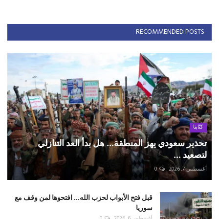
RECOMMENDED POSTS
كتّابنا
تحذير سعودي يهز المنطقة... هل بدأ العد التنازلي
لتصعيد ...
أغسطس 7, 2026
0
قبل فتح الأبواب لحزب الله... افتحوها لمن وقف مع
سوريا
أغسطس 6, 2026
0