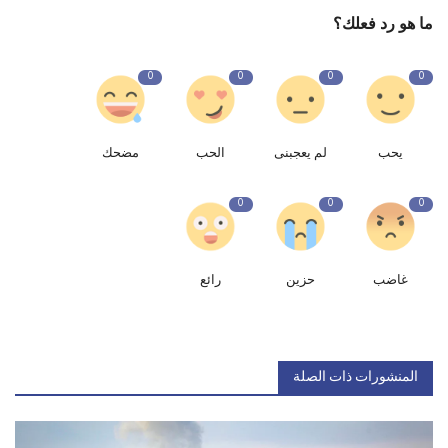
ما هو رد فعلك؟
0
0
0
0
يحب
لم يعجبنى
الحب
مضحك
0
0
0
غاضب
حزين
رائع
المنشورات ذات الصلة