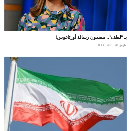
بـ "لطف".. مضمون رسالة أورتاغوس!
مارس 20, 2025
0