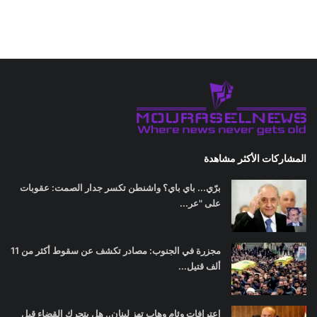
المشاركات الأكثر مشاهدة
برّي... باي باي؟ واشنطن تكسر جدار الصمت: عقوبات
على "عر...
مجزرة في الجنوب: مصادر تكشف عن سقوط أكثر من 11
ألف قتيل...
اعترافات وئام وهاب تهز لبنان.. هل يتحرك القضاء قبل