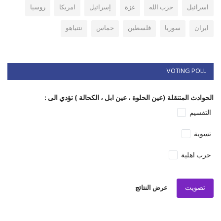
اسرائيل
حزب الله
غزة
إسرائيل
امريكا
روسيا
ايران
سوريا
فلسطين
حماس
نتنياهو
VOTING POLL
الحوادث المتنقلة (عين الحلوة ، عين ابل ، الكحالة ) تؤدي الى :
التقسيم
تسوية
حرب اهلية
تصويت
عرض النتائج