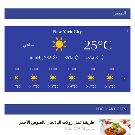
الطقس
New York City
25°C
صافي
3 م\ث
85%
762
mmHg
13:00
12:00
11:00
10:00
09:00
08:00
‹
›
C
32°C
32°C
30°C
29°C
27°C
25°C
POPULAR POSTS
طريقة عمل رولات الباذنجان بالصوص الأحمر
مارس 21, 2025
0