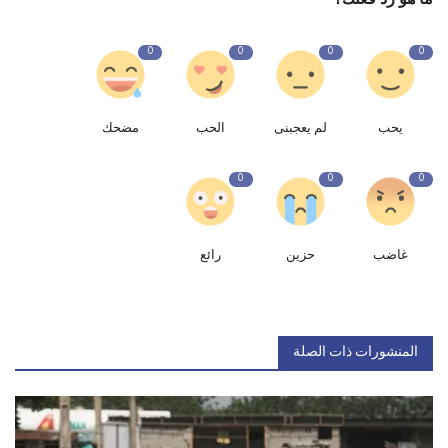
0
0
0
0
يحب
لم يعجبنى
الحب
مضحك
0
0
0
غاضب
حزين
رائع
المنشورات ذات الصلة