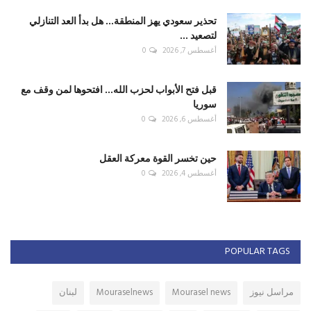
تحذير سعودي يهز المنطقة... هل بدأ العد التنازلي
لتصعيد ...
أغسطس 7, 2026
0
قبل فتح الأبواب لحزب الله... افتحوها لمن وقف مع
سوريا
أغسطس 6, 2026
0
حين تخسر القوة معركة العقل
أغسطس 4, 2026
0
POPULAR TAGS
مراسل نيوز
Mourasel news
Mouraselnews
لبنان