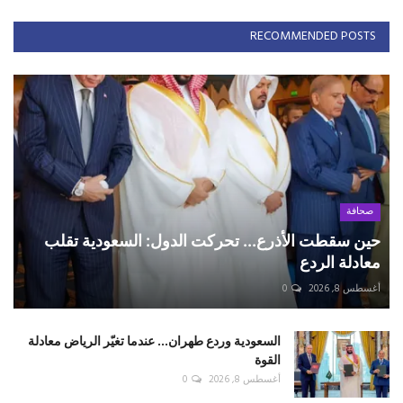
RECOMMENDED POSTS
صحافة
حين سقطت الأذرع... تحركت الدول: السعودية تقلب
معادلة الردع
أغسطس 8, 2026
0
السعودية وردع طهران... عندما تغيّر الرياض معادلة
القوة
أغسطس 8, 2026
0