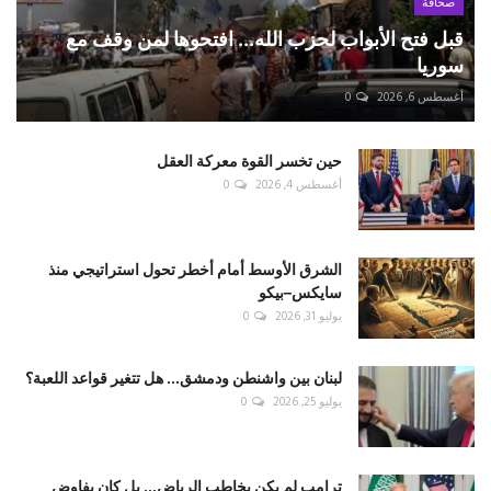
صحافة
قبل فتح الأبواب لحزب الله... افتحوها لمن وقف مع
سوريا
أغسطس 6, 2026
0
حين تخسر القوة معركة العقل
أغسطس 4, 2026
0
الشرق الأوسط أمام أخطر تحول استراتيجي منذ
سايكس–بيكو
يوليو 31, 2026
0
لبنان بين واشنطن ودمشق... هل تتغير قواعد اللعبة؟
يوليو 25, 2026
0
ترامب لم يكن يخاطب الرياض... بل كان يفاوض