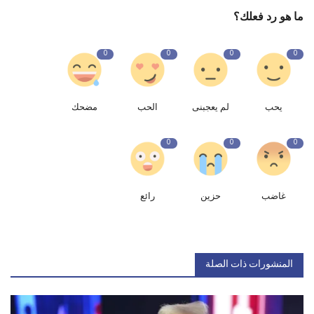
ما هو رد فعلك؟
0
0
0
0
يحب
لم يعجبنى
الحب
مضحك
0
0
0
غاضب
حزين
رائع
المنشورات ذات الصلة