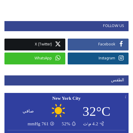
FOLLOW US
X (Twitter)
Facebook
WhatsApp
Instagram
الطقس
New York City
32°C
صافي
4.2 م\ث
52%
761
mmHg