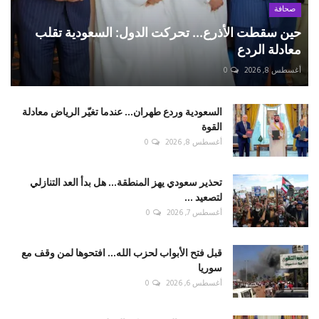
صحافة
حين سقطت الأذرع... تحركت الدول: السعودية تقلب
معادلة الردع
أغسطس 8, 2026
0
السعودية وردع طهران... عندما تغيّر الرياض معادلة
القوة
أغسطس 8, 2026
0
تحذير سعودي يهز المنطقة... هل بدأ العد التنازلي
لتصعيد ...
أغسطس 7, 2026
0
قبل فتح الأبواب لحزب الله... افتحوها لمن وقف مع
سوريا
أغسطس 6, 2026
0