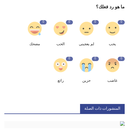
ما هو رد فعلك؟
0
0
0
0
يحب
لم يعجبنى
الحب
مضحك
0
0
0
غاضب
حزين
رائع
المنشورات ذات الصلة