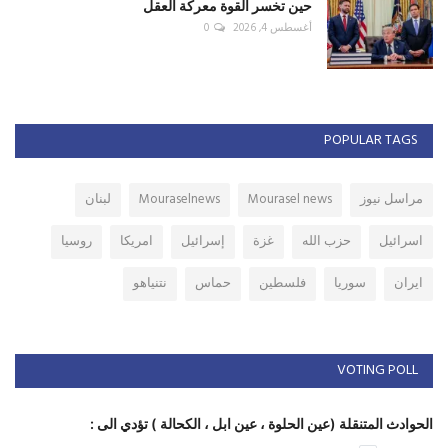
حين تخسر القوة معركة العقل
أغسطس 4, 2026
0
POPULAR TAGS
مراسل نيوز
Mourasel news
Mouraselnews
لبنان
اسرائيل
حزب الله
غزة
إسرائيل
امريكا
روسيا
ايران
سوريا
فلسطين
حماس
نتنياهو
VOTING POLL
الحوادث المتنقلة (عين الحلوة ، عين ابل ، الكحالة ) تؤدي الى :