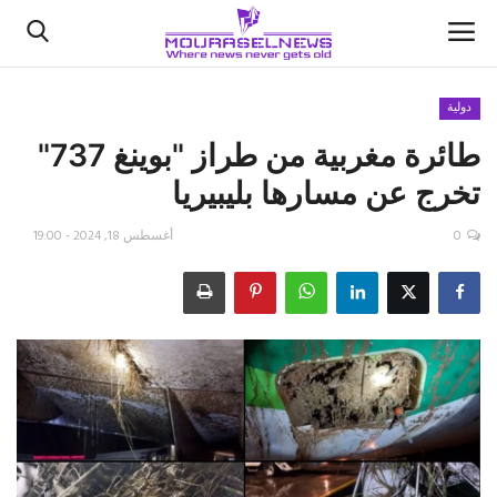
دولية
طائرة مغربية من طراز "بوينغ 737"
الأخبار
تخرج عن مسارها بليبيريا
كتّابنا
0
أغسطس 18, 2024 - 19:00
السعودية
اقتصاد
علوم وتكنولوجيا
رياضة
فيديو