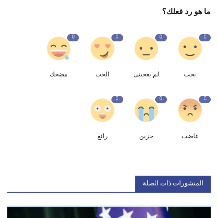
ما هو رد فعلك؟
0
0
0
0
يحب
لم يعجبنى
الحب
مضحك
0
0
0
غاضب
حزين
رائع
المنشورات ذات الصلة