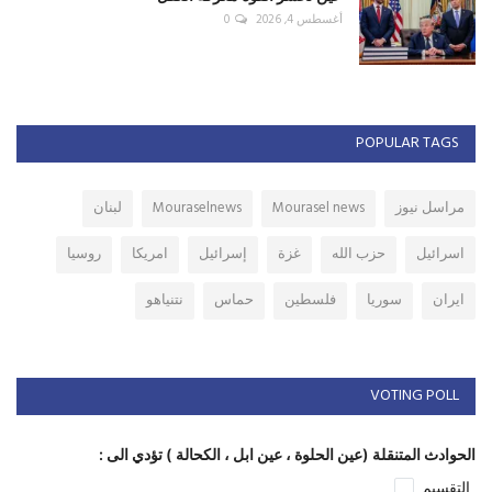
أغسطس 4, 2026
0
POPULAR TAGS
مراسل نيوز
Mourasel news
Mouraselnews
لبنان
اسرائيل
حزب الله
غزة
إسرائيل
امريكا
روسيا
ايران
سوريا
فلسطين
حماس
نتنياهو
VOTING POLL
الحوادث المتنقلة (عين الحلوة ، عين ابل ، الكحالة ) تؤدي الى :
التقسيم