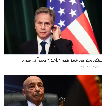
بلينكن يحذر من عودة ظهور "داعش" مجدداً في سوريا
ديسمبر 4, 2024
0