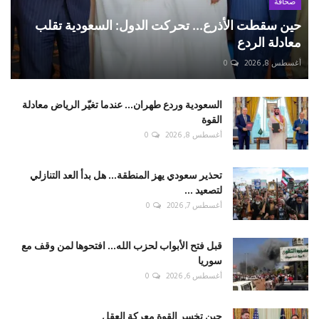
صحافة
حين سقطت الأذرع... تحركت الدول: السعودية تقلب
معادلة الردع
أغسطس 8, 2026
0
السعودية وردع طهران... عندما تغيّر الرياض معادلة
القوة
أغسطس 8, 2026
0
تحذير سعودي يهز المنطقة... هل بدأ العد التنازلي
لتصعيد ...
أغسطس 7, 2026
0
قبل فتح الأبواب لحزب الله... افتحوها لمن وقف مع
سوريا
أغسطس 6, 2026
0
حين تخسر القوة معركة العقل