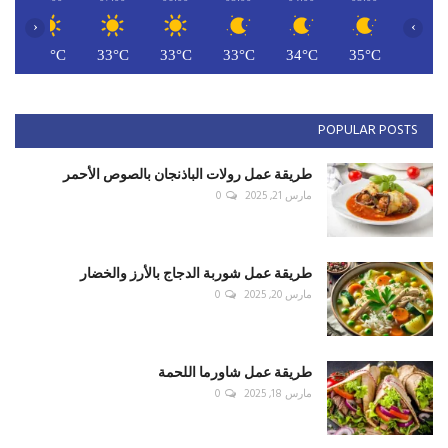
‹
›
C
34°C
33°C
33°C
33°C
34°C
35°C
POPULAR POSTS
طريقة عمل رولات الباذنجان بالصوص الأحمر
مارس 21, 2025
0
طريقة عمل شوربة الدجاج بالأرز والخضار
مارس 20, 2025
0
طريقة عمل شاورما اللحمة
مارس 18, 2025
0