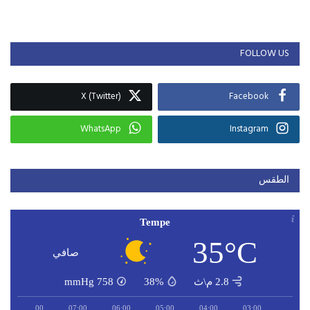
FOLLOW US
X (Twitter)
Facebook
WhatsApp
Instagram
الطقس
Tempe
35°C
صافي
2.8 م\ث
38%
758
mmHg
08:00
07:00
06:00
05:00
04:00
03:00