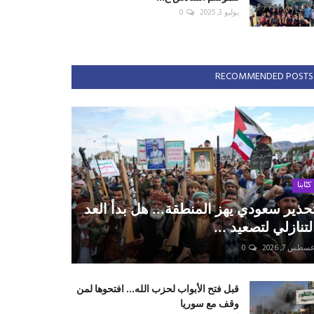
يوليو 3, 2025
0
RECOMMENDED POSTS
كتّابنا
حذير سعودي يهز المنطقة... هل بدأ العد
لتنازلي لتصعيد ...
سطس 7, 2026
0
قبل فتح الأبواب لحزب الله... افتحوها لمن
وقف مع سوريا