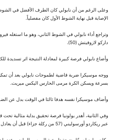
وعلى الرغم من أن نابولي كان الطرف الأفضل في الشوط ا
الإصابة قبل نهاية الشوط الأول كان مفصلياً.
وتراجع أداء نابولي في الشوط الثاني، وهو ما استغله في
داركو لازوفيتش (50).
وأضاع نابولي فرصة كبيرة لمعادلة النتيجة اثر تسديدة للكام
ووجه موسيكرا ضربة قاضية لطموحات نابولي بعد أن تمكن 
بسرعة ويسكن الكرة مرمى الحارس اليكس ميريت.
وأضاف موسيكرا نفسه هدفا ثالثا في الوقت بدل عن الضائ
وفي الثانية، أهدر بولونيا فرصة تحقيق بداية مثالية تحت قي
عبر ريكاردو أورسوليني (57 من ركلة جزاء) قبل أن يعادل الأرجنتيني لاوتارو جيانيتي النتيجة (68).
وكان بولونيا سجّل نتيجة تاريخية الموسم الماضي عندما تأ