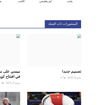
يحب
لم يعجبنى
الحب
م
المنشورات ذات الصلة
تصميم جديد!
ميسي على موع
في افتتاح كوبا
مايو 16, 2024
0
يونيو 21, 2024
0