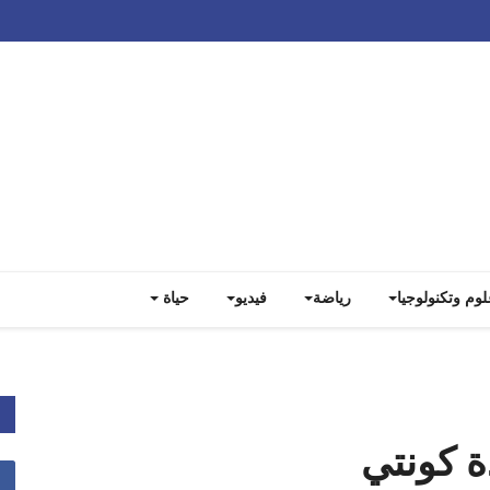
Track all markets on TradingView
لوم وتكنولوجيا
رياضة
فيديو
حياة
دة كونتي