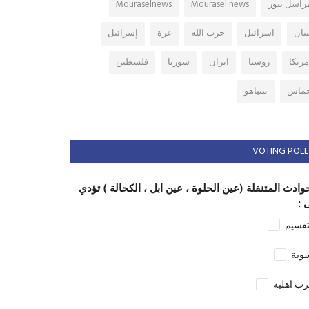
راسل نيوز
Mourasel news
Mouraselnews
بنان
اسرائيل
حزب الله
غزة
إسرائيل
مريكا
روسيا
ايران
سوريا
فلسطين
ماس
نتنياهو
VOTING POLL
وادث المتنقلة (عين الحلوة ، عين ابل ، الكحالة ) تؤدي
 :
تقسيم
وية
ب اهلية