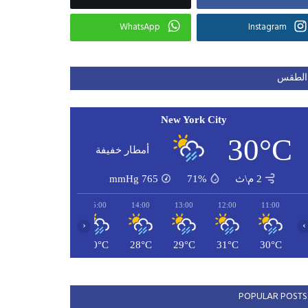
WhatsApp
Instagram
الطقس
New York City
30°C
أمطار خفيفة
2 م\ث
71%
765
mmHg
17:00
16:00
15:00
14:00
13:00
12:00
11:00
‹
›
29°C
29°C
30°C
28°C
29°C
31°C
30°C
POPULAR POSTS