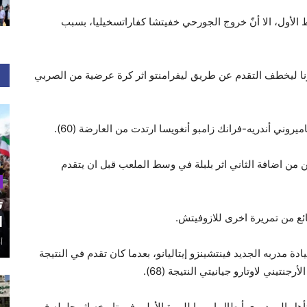
لأول، الا أنّ خروج الجورحي خفيتشا كفاراتسخيليا، بسبب
رونا ليخطف التقدم عن طريق ليفرامنتو اثر كرة عرضية من الصربي
يروني أندريه-فرانك زامبو أنغويسا ارتدت من العارضة (60).
من اضافة الثاني اثر بلبلة في وسط الملعب قبل ان يتقدم
ت
ع من تمريرة اخرى للازوفيتش.
ا
أغ
ادة مدربه الجديد فينتشينزو إيتاليانو، بعدما كان تقدم في النتيجة
هل إلى دوري أبطال اوروبا للمرة الأولى في تاريخه اثر حلوله في