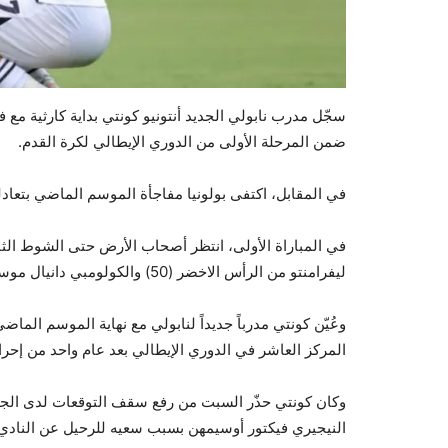
سجّل مدرب نابولي الجديد أنتونيو كونتي بداية كارثية مع فر
ضمن المرحلة الأولى من الدوري الإيطالي لكرة القدم.
في المقابل، اكتفى بولونيا مفاجأة الموسم الماضي بتعادله أم
في المباراة الأولى، انتظر أصحاب الأرض حتى الشوط الثا
ليفرامنتو من الرأس الاخضر (50) والكولومبي دانيال موسكيرا صاحب الهدفين (75 و90+4).
وعُيّن كونتي مدرباً جديداً لنابولي مع نهاية الموسم الما
المركز العاشر في الدوري الإيطالي بعد عام واحد من إحرا
وكان كونتي حذّر السبت من رفع سقف التوقعات لدى الجم
النيجيري فيكتور أوسيمهن بسبب سعيه للرحيل عن النادي