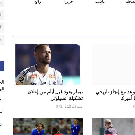
ضحك
غاضب
حزين
رائع
م
ل
ا
ح
الح
الى
د مع إنجاز تاريخي
نيمار يعود قبل أيام من إعلان
 أميركا
تشكيلة أنشيلوتي
ال
مايو 23, 2025
0
تس
حر