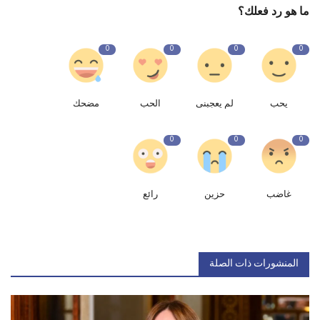
ما هو رد فعلك؟
0
0
0
0
يحب
لم يعجبنى
الحب
مضحك
0
0
0
غاضب
حزين
رائع
المنشورات ذات الصلة