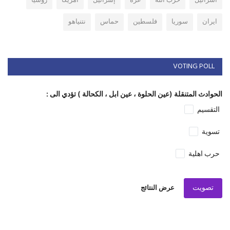
اسرائيل
حزب الله
غزة
إسرائيل
امريكا
روسيا
ايران
سوريا
فلسطين
حماس
نتنياهو
VOTING POLL
الحوادث المتنقلة (عين الحلوة ، عين ابل ، الكحالة ) تؤدي الى :
التقسيم
تسوية
حرب اهلية
تصويت
عرض النتائج