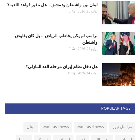
لبنان بين واشنطن ودمشق... هل تتغير قواعد اللعبة؟
يوليو 25, 2026
0
ترامب لم يكن يخاطب الرياض... بل كان يفاوض
واشنطن
يوليو 25, 2026
0
هل دخل نظام إيران مرحلة العد التنازلي؟
يوليو 24, 2026
0
POPULAR TAGS
مراسل نيوز
Mourasel news
Mouraselnews
لبنان