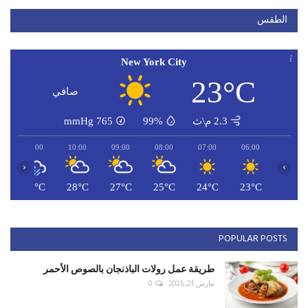
الطقس
New York City
23°C
صافي
2.3 م\ث
99%
765
mmHg
11:00
10:00
09:00
08:00
07:00
06:00
‹
›
C
29°C
28°C
27°C
25°C
24°C
23°C
POPULAR POSTS
طريقة عمل رولات الباذنجان بالصوص الأحمر
مارس 21, 2025
0