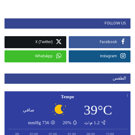
FOLLOW US
X (Twitter)
Facebook
WhatsApp
Instagram
الطقس
Tempe
39°C
صافي
1.2 م\ث
20%
756
mmHg
04:00
03:00
02:00
01:00
00:00
23:00