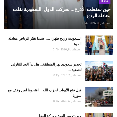
صحافة
حين سقطت الأذرع... تحركت الدول: السعودية تقلب
معادلة الردع
أغسطس 8, 2026
0
السعودية وردع طهران... عندما تغيّر الرياض معادلة
القوة
أغسطس 8, 2026
0
تحذير سعودي يهز المنطقة... هل بدأ العد التنازلي
لتصعيد ...
أغسطس 7, 2026
0
قبل فتح الأبواب لحزب الله... افتحوها لمن وقف مع
سوريا
أغسطس 6, 2026
0
حين تخسر القوة معركة العقل