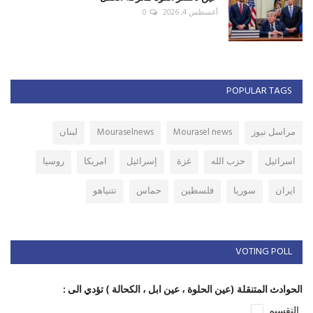
أغسطس 4, 2026
0
POPULAR TAGS
مراسل نيوز
Mourasel news
Mouraselnews
لبنان
اسرائيل
حزب الله
غزة
إسرائيل
امريكا
روسيا
ايران
سوريا
فلسطين
حماس
نتنياهو
VOTING POLL
الحوادث المتنقلة (عين الحلوة ، عين ابل ، الكحالة ) تؤدي الى :
التقسيم