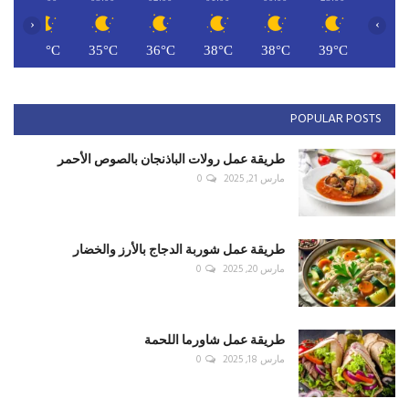
‹
›
C
35°C
35°C
36°C
38°C
38°C
39°C
POPULAR POSTS
طريقة عمل رولات الباذنجان بالصوص الأحمر
مارس 21, 2025
0
طريقة عمل شوربة الدجاج بالأرز والخضار
مارس 20, 2025
0
طريقة عمل شاورما اللحمة
مارس 18, 2025
0