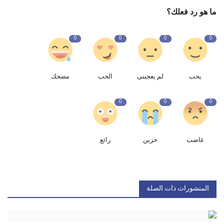
ما هو رد فعلك؟
0
0
0
0
يحب
لم يعجبنى
الحب
مضحك
0
0
0
غاضب
حزين
رائع
المنشورات ذات الصلة