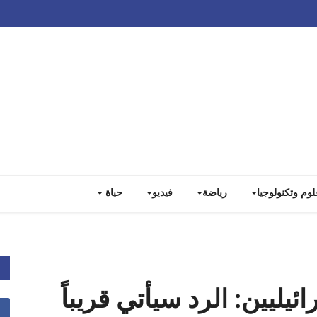
Track all markets on TradingView
لوم وتكنولوجيا
رياضة
فيديو
حياة
يليين: الرد سيأتي قريباً