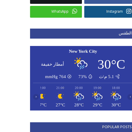
WhatsApp
Instagram
الطقس
New York City
30°C
أمطار خفيفة
5.1 م\ث
73%
764
mmHg
00:00
23:00
22:00
21:00
20:00
19:00
18:00
‹
›
26°C
26°C
27°C
27°C
28°C
29°C
30°C
POPULAR POSTS