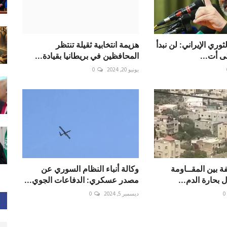
وري الإيراني: لن نبدأ
هزيمة انتخابية ثقيلة تنتظر
لى أت...
المحافظين في بريطانيا بقيادة...
يونيو 20, 2024
0
ة بين المقــاومة
وكالة أنباء النظام السوري عن
 بحارة الدم...
مصدر عسكري: الدفاعات الجوي...
0
ديسمبر 5, 2024
0