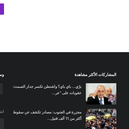
المشاركات الأكثر مشاهدة
وسا
برّي... باي باي؟ واشنطن تكسر جدار الصمت:
عقوبات على "عر...
اشت
مجزرة في الجنوب: مصادر تكشف عن سقوط
أكثر من 11 ألف قتيل...