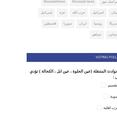
راسل نيوز
Mourasel news
Mouraselnews
بنان
اسرائيل
حزب الله
غزة
إسرائيل
مريكا
روسيا
ايران
سوريا
فلسطين
ماس
نتنياهو
VOTING POLL
وادث المتنقلة (عين الحلوة ، عين ابل ، الكحالة ) تؤدي
 :
تقسيم
وية
ب اهلية