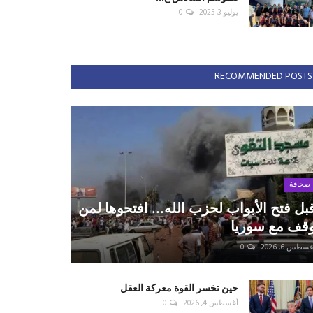
يوليو 3, 2025
0
RECOMMENDED POSTS
صحافة
بل فتح الأبواب لحزب الله... افتحوها لمن
قف مع سوريا
سطس 6, 2026
0
حين تخسر القوة معركة العقل
أغسطس 4, 2026
0