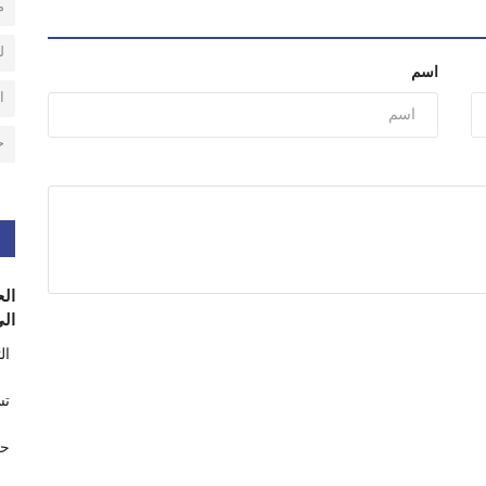
م
ل
اسم
ا
ح
الح
الى
ال
تس
حر