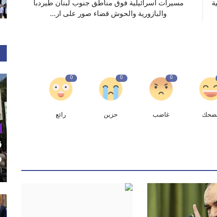
ة
مسيرات اسرائيلية فوق مناطق جنوب لبنان طيردبا
والبازورية والحوش قضاء صور على ار...
0
0
0
ضحك
غاضب
حزين
رائع
ق
و
أغ