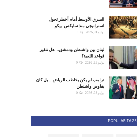
الشرق الأوسط أمام أخطر تحول
استراتيجي منذ سايكس–بيكو
يوليو 31, 2026
0
لبنان بين واشنطن ودمشق... هل تتغير
قواعد اللعبة؟
يوليو 25, 2026
0
ترامب لم يكن يخاطب الرياض... بل كان
يفاوض واشنطن
يوليو 25, 2026
0
POPULAR TAGS