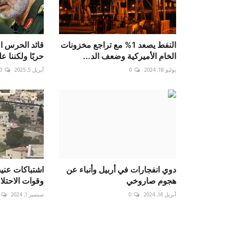
النفط يصعد 1% مع تراجع مخزونات
قائد الحرس الث
الخام الأميركية وضعف الد...
حربًا ولكننا ع
يوليو 18, 2024
0
أبريل 5, 2025
0
دوي انفجارات في أربيل وأنباء عن
اشتباكات عنيف
هجوم صاروخي
وقوات الاحتلال
أبريل 14, 2024
0
سبتمبر 1, 2024