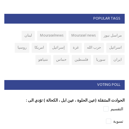
POPULAR TAGS
مراسل نيوز
Mourasel news
Mouraselnews
لبنان
اسرائيل
حزب الله
غزة
إسرائيل
امريكا
روسيا
ايران
سوريا
فلسطين
حماس
نتنياهو
VOTING POLL
الحوادث المتنقلة (عين الحلوة ، عين ابل ، الكحالة ) تؤدي الى :
التقسيم
تسوية