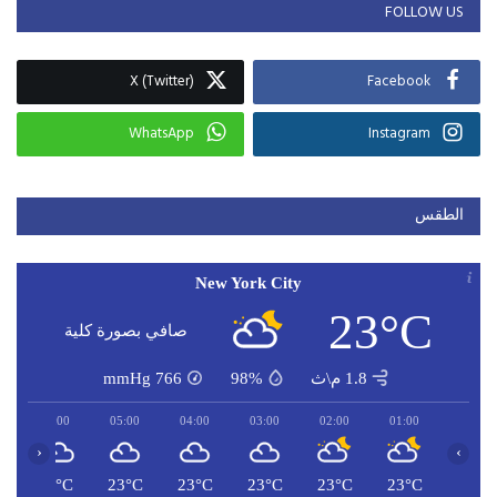
FOLLOW US
X (Twitter)
Facebook
WhatsApp
Instagram
الطقس
New York City
23°C
صافي بصورة كلية
1.8 م\ث
98%
766
mmHg
06:00
05:00
04:00
03:00
02:00
01:00
‹
›
C
23°C
23°C
23°C
23°C
23°C
23°C