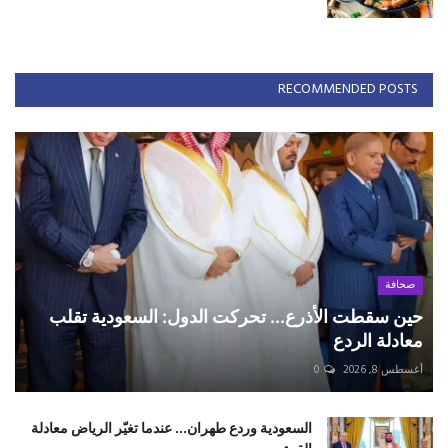
RECOMMENDED POSTS
صحافة
حين سقطت الأذرع... تحركت الدول: السعودية تقلب
معادلة الردع
أغسطس 8, 2026
0
السعودية وردع طهران... عندما تغيّر الرياض معادلة