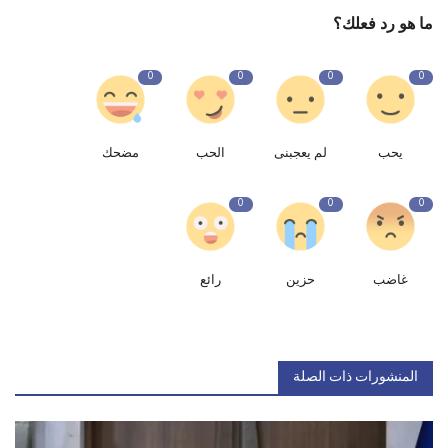
ما هو رد فعلك؟
0
0
0
0
يحب
لم يعجبنى
الحب
مضحك
0
0
0
غاضب
حزين
رائع
المنشورات ذات الصلة