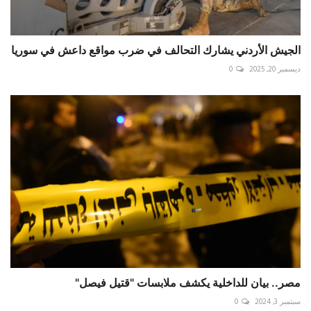
الجيش الأردني يشارك التحالف في ضرب مواقع داعش في سوريا
ديسمبر 20, 2025
0
مصر.. بيان للداخلية يكشف ملابسات "قتيل فيصل"
سبتمبر 3, 2024
0