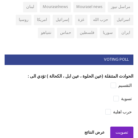
مراسل نيوز
Mourasel news
Mouraselnews
لبنان
اسرائيل
حزب الله
غزة
إسرائيل
امريكا
روسيا
ايران
سوريا
فلسطين
حماس
نتنياهو
VOTING POLL
الحوادث المتنقلة (عين الحلوة ، عين ابل ، الكحالة ) تؤدي الى :
التقسيم
تسوية
حرب اهلية
تصويت
عرض النتائج