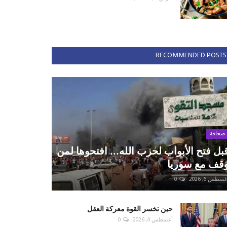
RECOMMENDED POSTS
صحافة
بل فتح الأبواب لحزب الله... افتحوها لمن
قف مع سوريا
سطس 6, 2026
0
حين تخسر القوة معركة العقل
أغسطس 4, 2026
0