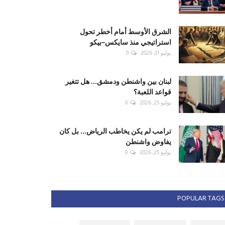
الشرق الأوسط أمام أخطر تحول
استراتيجي منذ سايكس–بيكو
يوليو 31, 2026
0
لبنان بين واشنطن ودمشق... هل تتغير
قواعد اللعبة؟
يوليو 25, 2026
0
ترامب لم يكن يخاطب الرياض... بل كان
يفاوض واشنطن
يوليو 25, 2026
0
POPULAR TAGS