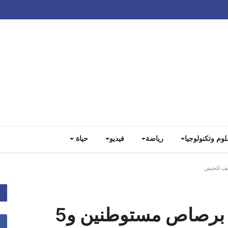
Track all markets on TradingView
لوم وتكنولوجيا
رياضة
فيديو
حياة
الضفة.. مقتل فلسطيني برصاص مستوطنين و5