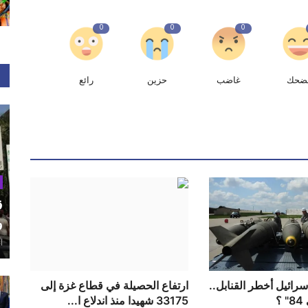
0
0
0
ضحك
غاضب
حزين
رائع
ق
و
أغ
رائيل أخطر القنابل..
ارتفاع الحصيلة في قطاع غزة إلى
؟
33175 شهيدا منذ اندلاع ا...