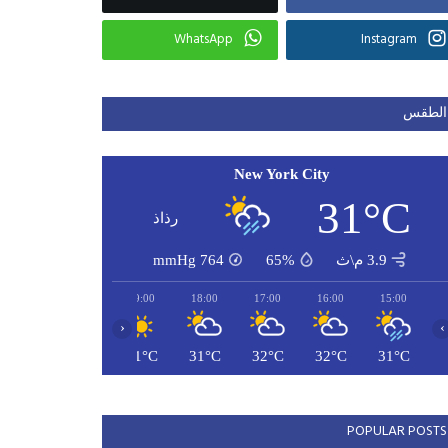
WhatsApp
Instagram
الطقس
New York City
31°C
رذاذ
3.9 م\ث
65%
764
mmHg
21:00
20:00
19:00
18:00
17:00
16:00
15:00
‹
›
29°C
29°C
31°C
31°C
32°C
32°C
31°C
POPULAR POSTS