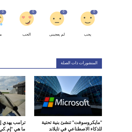
0
0
0
0
يحب
لم يعجبنى
الحب
م
المنشورات ذات الصلة
"مايكروسوفت" تنشئ بنية تحتية
ترامب يهدي إس
للذكاء الاصطناعي في تايلاند
ما هي "إم.كي 84" 