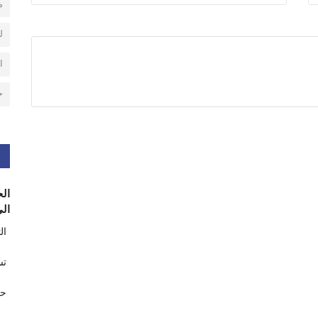
م
ل
ا
ح
الح
الى
ال
تس
حر