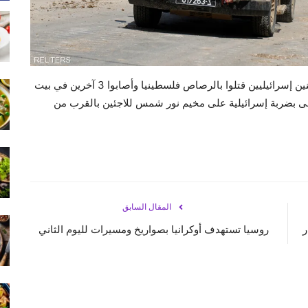
قالت وزارة الصحة الفلسطينية، اليوم الثلاثاء، إن مستوطنين إسرائيليين قتلوا بالرصاص فلسطينيا وأصابوا 3 آخرين في بيت
محتلة، فيما سقط 5 فلسطينيين قتلى بضربة إسرائيلية على مخيم نور شمس للاجئين بالقرب من
المقال السابق
إلى 4.4 مليار
روسيا تستهدف أوكرانيا بصواريخ ومسيرات لليوم الثاني