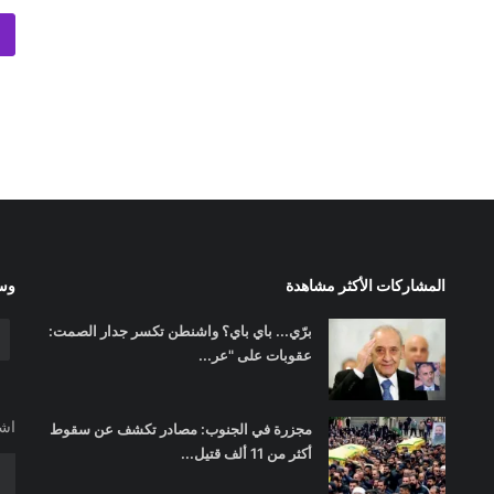
المشاركات الأكثر مشاهدة
وسا
برّي... باي باي؟ واشنطن تكسر جدار الصمت:
عقوبات على "عر...
اشت
مجزرة في الجنوب: مصادر تكشف عن سقوط
أكثر من 11 ألف قتيل...