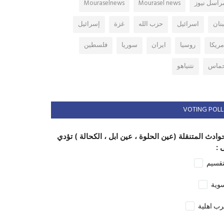
راسل نيوز
Mourasel news
Mouraselnews
بنان
اسرائيل
حزب الله
غزة
إسرائيل
مريكا
روسيا
ايران
سوريا
فلسطين
ماس
نتنياهو
VOTING POLL
وادث المتنقلة (عين الحلوة ، عين ابل ، الكحالة ) تؤدي
 :
تقسيم
وية
ب اهلية