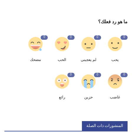
ما هو رد فعلك؟
0
0
0
0
يحب
لم يعجبنى
الحب
مضحك
0
0
0
غاضب
حزين
رائع
المنشورات ذات الصلة