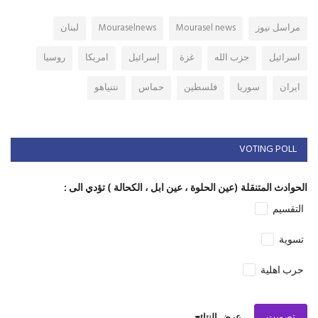
مراسل نيوز
Mourasel news
Mouraselnews
لبنان
اسرائيل
حزب الله
غزة
إسرائيل
امريكا
روسيا
ايران
سوريا
فلسطين
حماس
نتنياهو
VOTING POLL
الحوادث المتنقلة (عين الحلوة ، عين ابل ، الكحالة ) تؤدي الى :
التقسيم
تسوية
حرب اهلية
تصويت
عرض النتائج