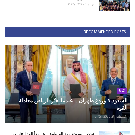
يوليو 3, 2025
0
RECOMMENDED POSTS
كتّابنا
السعودية وردع طهران... عندما تغيّر الرياض معادلة
القوة
أغسطس 8, 2026
0
تحذير سعودي يهز المنطقة... هل بدأ العد التنازلي