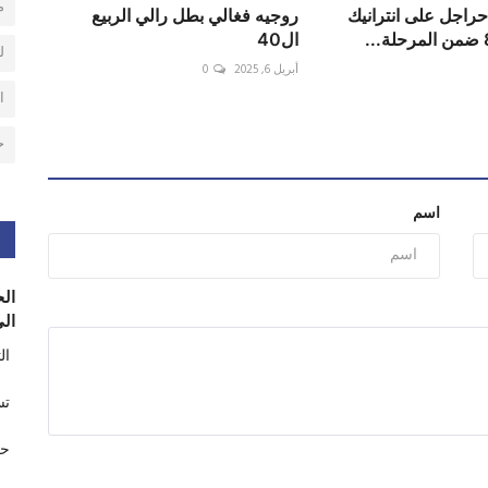
م
راجل على انترانيك
روجيه فغالي بطل رالي الربيع
ال40
ل
أبريل 6, 2025
0
ا
ح
اسم
الح
الى
ال
تس
حر