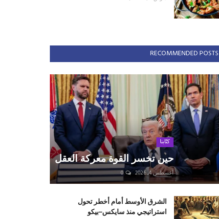
RECOMMENDED POSTS
كتّابنا
حين تخسر القوة معركة العقل
أغسطس 4, 2026
0
الشرق الأوسط أمام أخطر تحول
استراتيجي منذ سايكس–بيكو