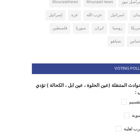
راسل نيوز
Mourasel news
Mouraselnews
بنان
اسرائيل
حزب الله
غزة
إسرائيل
مريكا
روسيا
ايران
سوريا
فلسطين
ماس
نتنياهو
VOTING POLL
وادث المتنقلة (عين الحلوة ، عين ابل ، الكحالة ) تؤدي
 :
تقسيم
وية
ب اهلية