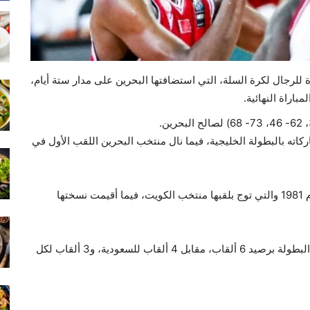
لرجال لكرة السلة، التي استضافتها البحرين على مدار ستة أيام،
ته بالبطولة الخليجية، فيما نال منتخب البحرين اللقب الأول في
وانطلقت بطولة الخليج لكرة السلة في نسختها الأولى عام 1981 والتي توج بلقبها منتخب الكويت، فيما أقيمت نسختها
ويحمل المنتخب القطري الرقم القياسي في الفوز بلقب البطولة برصيد 6 ألقاب، مقابل 4 ألقاب للسعودية، و3 ألقاب لكل