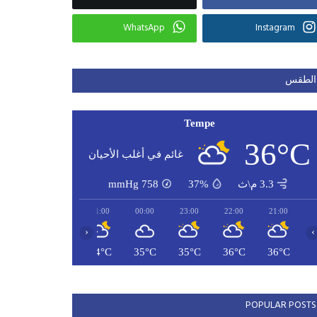
WhatsApp
Instagram
الطقس
Tempe
36°C
غائم في أغلب الأحيان
3.3 م\ث
37%
758
mmHg
03:00
02:00
01:00
00:00
23:00
22:00
21:00
‹
›
33°C
33°C
34°C
35°C
35°C
36°C
36°C
POPULAR POSTS