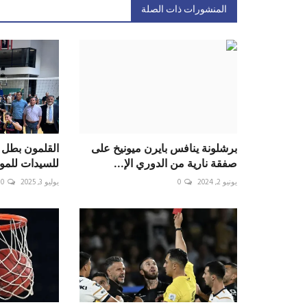
المنشورات ذات الصلة
برشلونة ينافس بايرن ميونيخ على
القلمون بطل ل
صفقة نارية من الدوري الإ...
للسيدات للمو
يونيو 2, 2024
0
يوليو 3, 2025
0