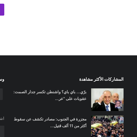
المشاركات الأكثر مشاهدة
وسا
برّي... باي باي؟ واشنطن تكسر جدار الصمت:
عقوبات على "عر...
اشت
مجزرة في الجنوب: مصادر تكشف عن سقوط
أكثر من 11 ألف قتيل...