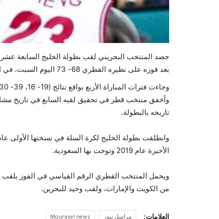
حصد المنتخب البحريني لقب بطولة الخليج السابعة عشرة ل
بعد فوزه على نظيره القطري 68- 73 اليوم السبت، في المباراة النهائية.
وجاءت فترات المباراة الأربع بواقع نتائج (19- 16، 39- 30، 62- 46، 73- 68) لصالح البحرين.
وأخفق منتخب قطر في تحقيق لقبه السابع في تاريخ مشاركا
تاريخه بالبطولة.
الأخيرة عام 2019 وتوجت بها السعودية.
من الكويت والإمارات، ولقب وحيد للبحرين.
العلامات:
مراسل نيوز
Mourasel news