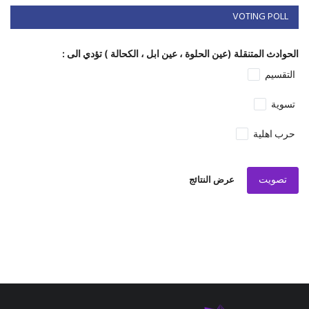
VOTING POLL
الحوادث المتنقلة (عين الحلوة ، عين ابل ، الكحالة ) تؤدي الى :
التقسيم
تسوية
حرب اهلية
تصويت
عرض النتائج