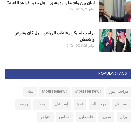
لبنان بين واشنطن ودمشق... هل تتغير قواعد اللعبة؟
يوليو 25, 2026
0
ترامب لم يكن يخاطب الرياض... بل كان يفاوض
واشنطن
يوليو 25, 2026
0
POPULAR TAGS
مراسل نيوز
Mourasel news
Mouraselnews
لبنان
اسرائيل
حزب الله
غزة
إسرائيل
امريكا
روسيا
ايران
سوريا
فلسطين
حماس
نتنياهو