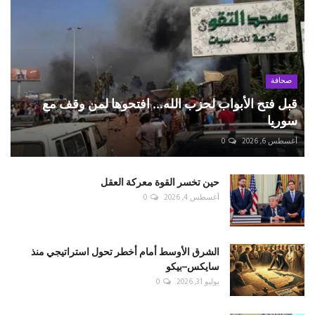
صحافة
قبل فتح الأبواب لحزب الله... افتحوها لمن وقف مع
سوريا
أغسطس 6, 2026
0
حين تخسر القوة معركة العقل
أغسطس 4, 2026
0
الشرق الأوسط أمام أخطر تحول استراتيجي منذ
سايكس–بيكو
يوليو 31, 2026
0