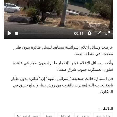
00:11
Play
Settings
PIP
Enter
fulls
عرضت وسائل إعلام إسرائيلية مشاهد لتسلل طائرة بدون طيار
مفخخة في منطقة صفد.
وأكدت وسائل الإعلام عينها "إنفجار طائرة بدون طيار في قاعدة
فيلون العسكرية جنوب شرق صفد".
في السياق، قالت صحيفة "إسرائيل اليوم" إن "طائرة بدون طيار
تابعة لحزب الله إنفجرت بالقرب من روش بينا، واندلع حريق في
المكان".
العلامات:
مراسل نيوز
حزب الله
اسرائيل
صفظ
Mourasel news