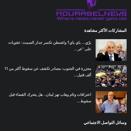
المشاركات الأكثر مشاهدة
برّي... باي باي؟ واشنطن تكسر جدار الصمت: عقوبات
على "عر...
مجزرة في الجنوب: مصادر تكشف عن سقوط أكثر من 11
ألف قتيل...
اعترافات وئام وهاب تهز لبنان.. هل يتحرك القضاء قبل
سقوط...
وسائل التواصل الاجتماعي