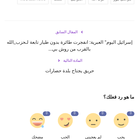
المقال السابق
إسرائيل اليوم" العبرية: انفجرت طائرة بدون طيار تابعة لـحزب_الله
بالقرب من روش بي...
المادة التالية
حريق يجتاح بلدة حصارات
ما هو رد فعلك؟
0
0
0
0
يحب
لم يعجبنى
الحب
مضحك