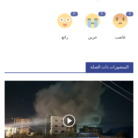
0
0
0
غاضب
حزين
رائع
المنشورات ذات الصلة