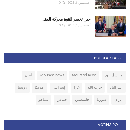
أغسطس 6, 2026
0
حين تخسر القوة معركة العقل
أغسطس 4, 2026
0
POPULAR TAGS
مراسل نيوز
Mourasel news
Mouraselnews
لبنان
اسرائيل
حزب الله
غزة
إسرائيل
امريكا
روسيا
ايران
سوريا
فلسطين
حماس
نتنياهو
VOTING POLL