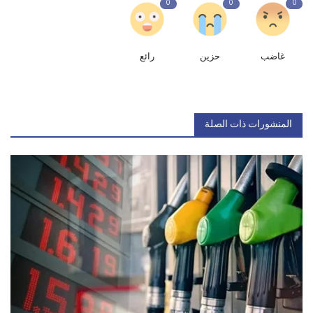
0
0
0
غاضب
حزين
رائع
المنشورات ذات الصلة