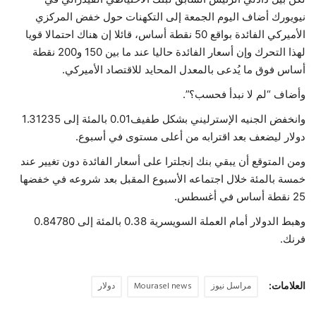
نيويورك أضاف اليوم الجمعة إلى التكهنات حول خفض المركزي
الأميركي الفائدة بواقع 50 نقطة أساس، قائلا إن هناك احتمالا قويا
لهذا التحرك وإن أسعار الفائدة حاليا عند ما بين 150 و200 نقطة
أساس فوق ما يُدعى بالمعدل المحايد للاقتصاد الأميركي.
وأضاف “لم لا نبدأ فحسب؟”.
وانخفض الجنيه الإسترليني بشكل طفيف0.01 بالمئة إلى 1.31235
دولار ليضعف بعد اقترابه من أعلى مستوى في أسبوع.
ومن المتوقع أن يبقي بنك إنجلترا على أسعار الفائدة دون تغيير عند
خمسة بالمئة خلال اجتماعه الأسبوع المقبل بعد شروعه في خفضها
25 نقطة أساس في أغسطس.
وهبط الدولار أمام العملة السويسرية 0.38 بالمئة إلى 0.84780
فرنك.
العلامات:
مراسل نيوز
Mourasel news
دولار