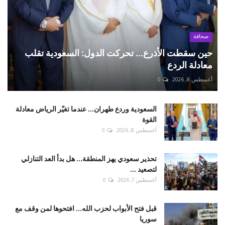
صحافة
حين سقطت الأذرع... تحركت الدول: السعودية تقلب
معادلة الردع
أغسطس 8, 2026
0
السعودية وردع طهران... عندما تغيّر الرياض معادلة
القوة
أغسطس 8, 2026
0
تحذير سعودي يهز المنطقة... هل بدأ العد التنازلي
لتصعيد ...
أغسطس 7, 2026
0
قبل فتح الأبواب لحزب الله... افتحوها لمن وقف مع
سوريا