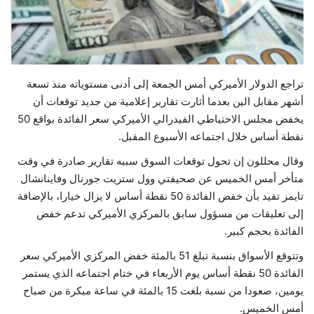
حياة
تراجع الدولار الأميركي أمس الجمعة إلى أدنى مستوياته منذ تسعة
أشهر مقابل الين بعدما أثارت تقارير إعلامية من جديد توقعات أن
يخفض مجلس الاحتياطي الفيدرالي الأميركي سعر الفائدة بواقع 50
نقطة أساس خلال اجتماعه الأسبوع المقبل.
وقال محللون إن تحول توقعات السوق سببه تقارير صادرة في وقت
متأخر أمس الخميس عن صحيفتي وول ستريت جورنال وفاينانشال
تايمز تفيد بأن خفض الفائدة 50 نقطة أساس لا يزال خيارا، بالإضافة
إلى تعليقات من مسؤول سابق بالمركزي الأميركي تدعم خفض
الفائدة بحجم كبير.
وتتوقع الأسواق بنسبة تبلغ 51 بالمئة خفض المركزي الأميركي سعر
الفائدة 50 نقطة أساس يوم الأربعاء في ختام اجتماعه الذي يستمر
يومين، صعودا من نسبة بلغت 15 بالمئة في ساعة مبكرة من صباح
أمس الخميس.