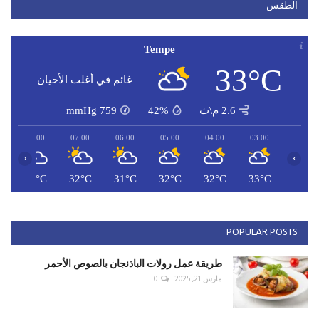
الطقس
Tempe
33°C
غائم في أغلب الأحيان
2.6 م\ث
42%
759
mmHg
08:00
07:00
06:00
05:00
04:00
03:00
‹
›
C
33°C
32°C
31°C
32°C
32°C
33°C
POPULAR POSTS
طريقة عمل رولات الباذنجان بالصوص الأحمر
مارس 21, 2025
0