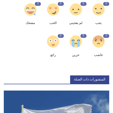
0
0
0
0
يحب
لم يعجبنى
الحب
مضحك
0
0
0
غاضب
حزين
رائع
المنشورات ذات الصلة