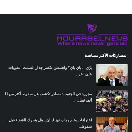
المشاركات الأكثر مشاهدة
برّي... باي باي؟ واشنطن تكسر جدار الصمت: عقوبات
على "عر...
مجزرة في الجنوب: مصادر تكشف عن سقوط أكثر من 11
ألف قتيل...
اعترافات وئام وهاب تهز لبنان.. هل يتحرك القضاء قبل
سقوط...