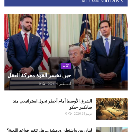
RECOMMENDED POSTS
كتّابنا
حين تخسر القوة معركة العقل
أغسطس 4, 2026
0
الشرق الأوسط أمام أخطر تحول استراتيجي منذ
سايكس–بيكو
يوليو 31, 2026
0
لبنان بين واشنطن ودمشق... هل تتغير قواعد اللعبة؟