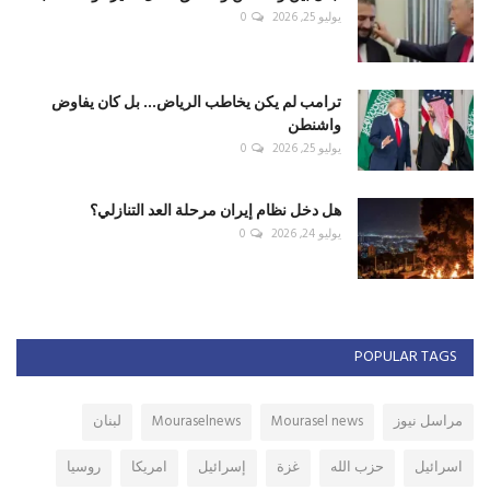
يوليو 25, 2026
0
ترامب لم يكن يخاطب الرياض... بل كان يفاوض
واشنطن
يوليو 25, 2026
0
هل دخل نظام إيران مرحلة العد التنازلي؟
يوليو 24, 2026
0
POPULAR TAGS
مراسل نيوز
Mourasel news
Mouraselnews
لبنان
اسرائيل
حزب الله
غزة
إسرائيل
امريكا
روسيا