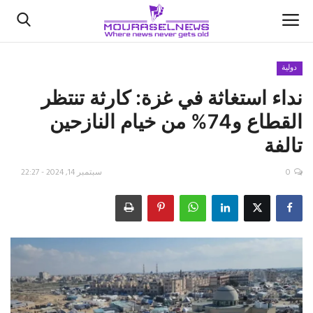
دولية
نداء استغاثة في غزة: كارثة تنتظر
الأخبار
القطاع و74% من خيام النازحين
كتّابنا
تالفة
السعودية
0
سبتمبر 14, 2024 - 22:27
اقتصاد
علوم وتكنولوجيا
رياضة
فيديو