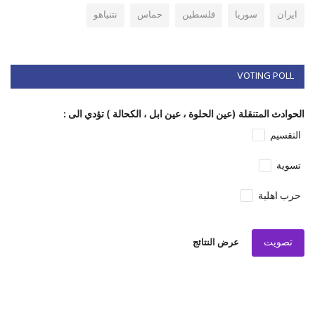
ايران
سوريا
فلسطين
حماس
نتنياهو
VOTING POLL
الحوادث المتنقلة (عين الحلوة ، عين ابل ، الكحالة ) تؤدي الى :
التقسيم
تسوية
حرب اهلية
تصويت
عرض النتائج