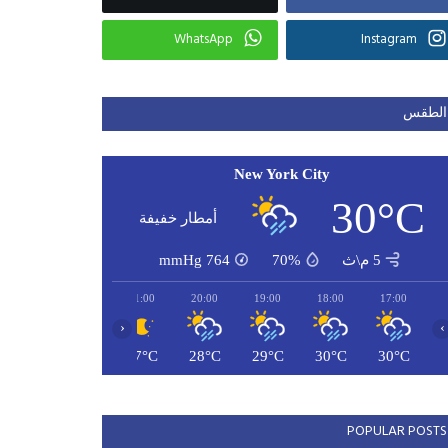
WhatsApp
Instagram
الطقس
New York City
30°C
أمطار خفيفة
5 م\ث
70%
764
mmHg
23:00
22:00
21:00
20:00
19:00
18:00
17:00
‹
›
26°C
27°C
27°C
28°C
29°C
30°C
30°C
POPULAR POSTS