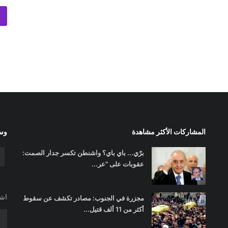
المشاركات الأكثر مشاهدة
وسا
برّي... باي باي؟ واشنطن تكسر جدار الصمت:
عقوبات على "عر...
اشت
مجزرة في الجنوب: مصادر تكشف عن سقوط
أكثر من 11 ألف قتيل...