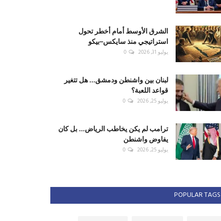
الشرق الأوسط أمام أخطر تحول
استراتيجي منذ سايكس–بيكو
يوليو 31, 2026
0
لبنان بين واشنطن ودمشق... هل تتغير
قواعد اللعبة؟
يوليو 25, 2026
0
ترامب لم يكن يخاطب الرياض... بل كان
يفاوض واشنطن
يوليو 25, 2026
0
POPULAR TAGS