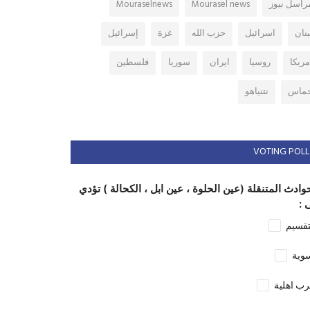
راسل نيوز
Mourasel news
Mouraselnews
بنان
اسرائيل
حزب الله
غزة
إسرائيل
مريكا
روسيا
ايران
سوريا
فلسطين
ماس
نتنياهو
VOTING POLL
وادث المتنقلة (عين الحلوة ، عين ابل ، الكحالة ) تؤدي
 :
تقسيم
وية
ب اهلية