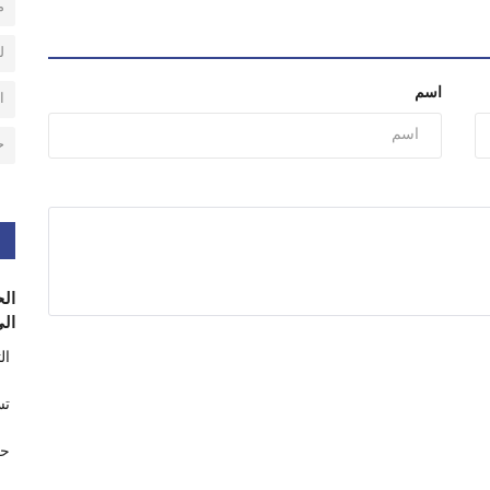
م
ل
اسم
ا
ح
الح
الى
ال
تس
حر