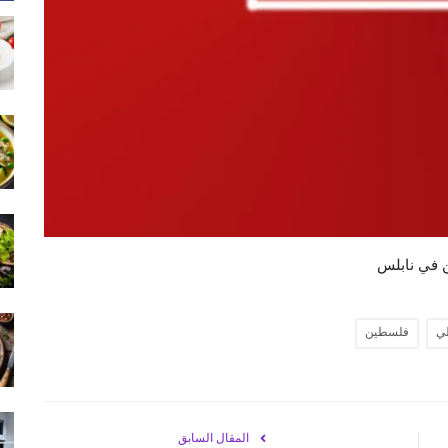
ن في نابلس
لي
فلسطين
المقال السابق