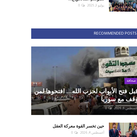
يوليو 3, 2025
0
RECOMMENDED POSTS
صحافة
بل فتح الأبواب لحزب الله... افتحوها لمن
قف مع سوريا
سطس 6, 2026
0
حين تخسر القوة معركة العقل
أغسطس 4, 2026
0