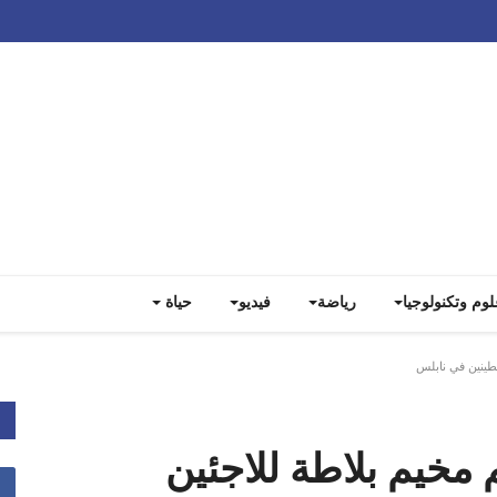
Track all markets on TradingView
لوم وتكنولوجيا
رياضة
فيديو
حياة
طينين في نابلس
 مخيم بلاطة للاجئين