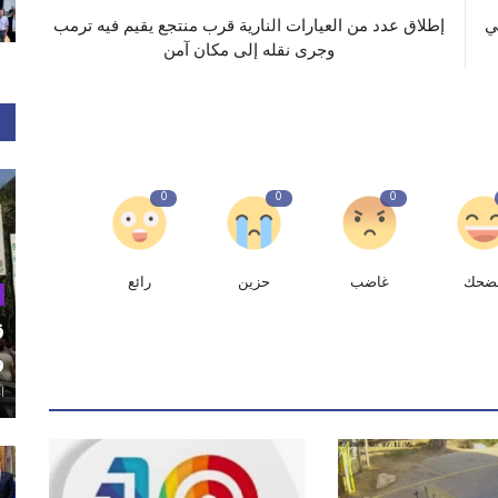
ي
إطلاق عدد من العيارات النارية قرب منتجع يقيم فيه ترمب
وجرى نقله إلى مكان آمن
0
0
0
ضحك
غاضب
حزين
رائع
ق
و
أغ