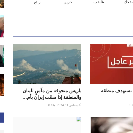
ضحك
غاضب
حزين
رائع
ة تستهدف منطقة
باريس متخوفة من مآسٍ للبنان
والمنطقة إذا مسّت إيران بأم...
0
أغسطس 13, 2024
0