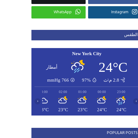
WhatsApp
Instagram
الطقس
New York City
24°C
أمطار
2.8 م\ث
97%
766
mmHg
05:00
04:00
03:00
02:00
01:00
00:00
23:00
‹
›
23°C
23°C
23°C
23°C
23°C
24°C
24°C
POPULAR POSTS