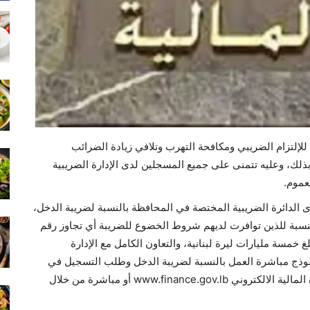
 للإلتزام الضريبي ومكافحة التهرب وتلافي زيادة الضرائب
لرسوم، بدأت مسحاً ميدانياً شاملاً ابتداءً من 1/9/2024 بذلك، وعليه تتمنى على جميع المسجلين لدى الإدارة الضريبية
عموم.
ى الدائرة الضريبية المختصة في المحافظة بالنسبة لضريبة الدخل،
لنسبة للذين توافرت لديهم شروط الخضوع للضريبة أي تجاوز رقم
 خمسة مليارات ليرة لبنانية، والتعاون الكامل مع الإدارة
نموذج مباشرة العمل بالنسبة لضريبة الدخل وطلب التسجيل في
مديرية الضريبة على القيمة المضافة من خلال موقع وزارة المالية الالكتروني www.finance.gov.lb أو مباشرة من خلال