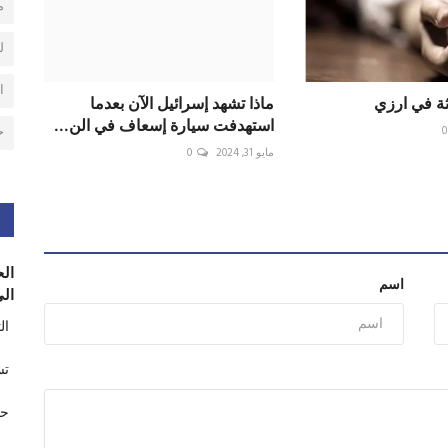
م
ل
ا
ثة في ارزي
ماذا تشهد إسرائيل الآن بعدما
استهدفت سيارة إسعاف في الن...
ح
0
مايو 31, 2024
0
الح
اسم
الى
ال
تس
حر