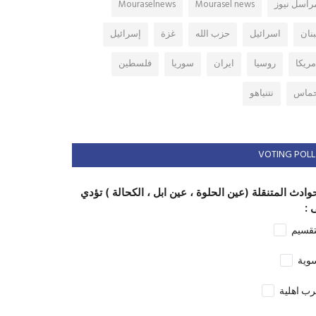
راسل نيوز
Mourasel news
Mouraselnews
بنان
اسرائيل
حزب الله
غزة
إسرائيل
مريكا
روسيا
ايران
سوريا
فلسطين
ماس
نتنياهو
VOTING POLL
وادث المتنقلة (عين الحلوة ، عين ابل ، الكحالة ) تؤدي
 :
تقسيم
وية
ب اهلية