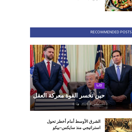
RECOMMENDED POSTS
كتّابنا
حين تخسر القوة معركة العقل
أغسطس 4, 2026
0
الشرق الأوسط أمام أخطر تحول
استراتيجي منذ سايكس–بيكو