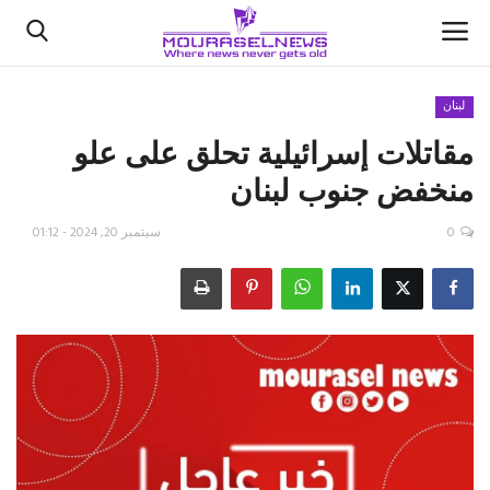
لبنان
مقاتلات إسرائيلية تحلق على علو
الأخبار
منخفض جنوب لبنان ⁧‫
كتّابنا
0
سبتمبر 20, 2024 - 01:12
السعودية
اقتصاد
علوم وتكنولوجيا
رياضة
فيديو