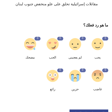
مقاتلات إسرائيلية تحلق على علو منخفض جنوب لبنان ⁧‫
ما هو رد فعلك؟
0
0
0
0
يحب
لم يعجبنى
الحب
مضحك
0
0
0
غاضب
حزين
رائع