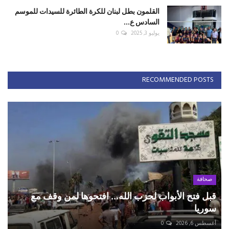
القلمون بطل لبنان للكرة الطائرة للسيدات للموسم
السادس ع...
يوليو 3, 2025
0
RECOMMENDED POSTS
صحافة
قبل فتح الأبواب لحزب الله... افتحوها لمن وقف مع
سوريا
أغسطس 6, 2026
0