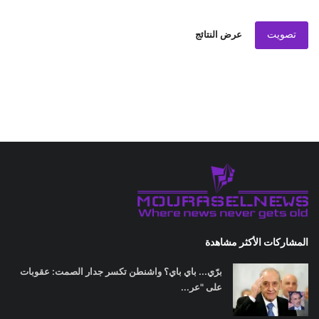
تصويت
عرض النتائج
المشاركات الأكثر مشاهدة
برّي... باي باي؟ واشنطن تكسر جدار الصمت: عقوبات
على "عر...