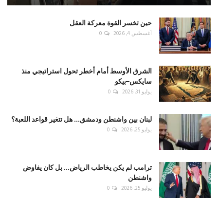
حين تخسر القوة معركة العقل
أغسطس 4, 2026
0
الشرق الأوسط أمام أخطر تحول استراتيجي منذ
سايكس–بيكو
يوليو 31, 2026
0
لبنان بين واشنطن ودمشق... هل تتغير قواعد اللعبة؟
يوليو 25, 2026
0
ترامب لم يكن يخاطب الرياض... بل كان يفاوض
واشنطن
يوليو 25, 2026
0