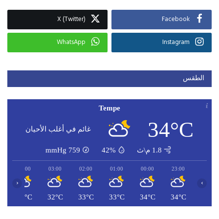
X (Twitter)
Facebook
WhatsApp
Instagram
الطقس
Tempe
34°C
غائم في أغلب الأحيان
1.8 م\ث
42%
759
mmHg
04:00
03:00
02:00
01:00
00:00
23:00
‹
›
C
32°C
32°C
33°C
33°C
34°C
34°C