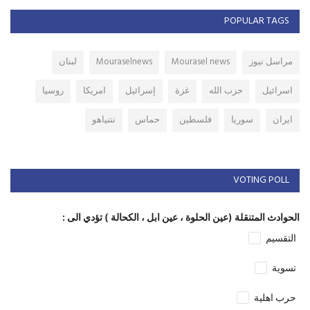
POPULAR TAGS
مراسل نيوز
Mourasel news
Mouraselnews
لبنان
اسرائيل
حزب الله
غزة
إسرائيل
امريكا
روسيا
ايران
سوريا
فلسطين
حماس
نتنياهو
VOTING POLL
الحوادث المتنقلة (عين الحلوة ، عين ابل ، الكحالة ) تؤدي الى :
التقسيم
تسوية
حرب اهلية