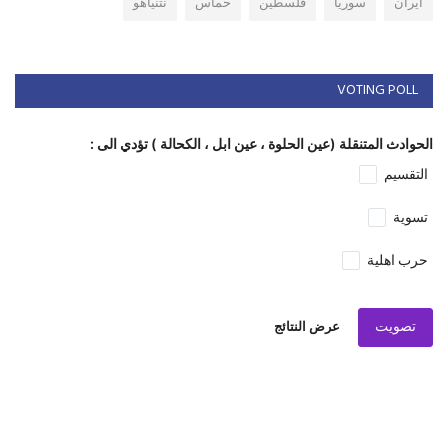
ايران
سوريا
فلسطين
حماس
نتنياهو
VOTING POLL
الحوادث المتنقلة (عين الحلوة ، عين ابل ، الكحالة ) تؤدي الى :
التقسيم
تسوية
حرب اهلية
تصويت
عرض النتائج