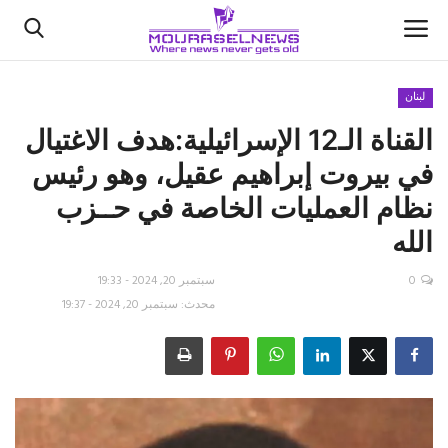
لبنان
القناة الـ12 الإسرائيلية:هدف الاغتيال
الأخبار
في بيروت إبراهيم عقيل، وهو رئيس
كتّابنا
نظام العمليات الخاصة في حــزب
الله
السعودية
0
سبتمبر 20, 2024 - 19:33
اقتصاد
محدث: سبتمبر 20, 2024 - 19:37
علوم وتكنولوجيا
رياضة
فيديو