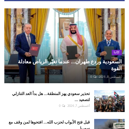
كتّابنا
السعودية وردع طهران... عندما تغيّر الرياض معادلة
القوة
أغسطس 8, 2026
0
تحذير سعودي يهز المنطقة... هل بدأ العد التنازلي
لتصعيد ...
أغسطس 7, 2026
0
قبل فتح الأبواب لحزب الله... افتحوها لمن وقف مع
سوريا