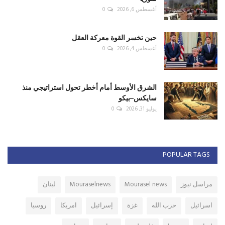
أغسطس 6, 2026
0
حين تخسر القوة معركة العقل
أغسطس 4, 2026
0
الشرق الأوسط أمام أخطر تحول استراتيجي منذ
سايكس–بيكو
يوليو 31, 2026
0
POPULAR TAGS
مراسل نيوز
Mourasel news
Mouraselnews
لبنان
اسرائيل
حزب الله
غزة
إسرائيل
امريكا
روسيا