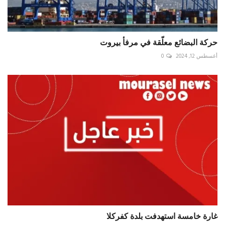
حركة البضائع معلّقة في مرفأ بيروت
أغسطس 12, 2024
0
غارة خامسة استهدفت بلدة كفركلا