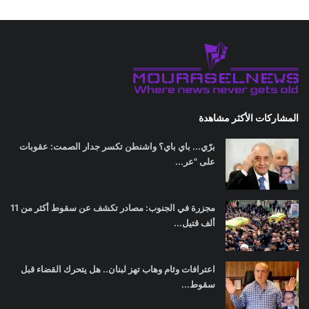
المشاركات الأكثر مشاهدة
برّي... باي باي؟ واشنطن تكسر جدار الصمت: عقوبات
على "عر...
مجزرة في الجنوب: مصادر تكشف عن سقوط أكثر من 11
ألف قتيل...
اعترافات وئام وهاب تهز لبنان.. هل يتحرك القضاء قبل
سقوط...