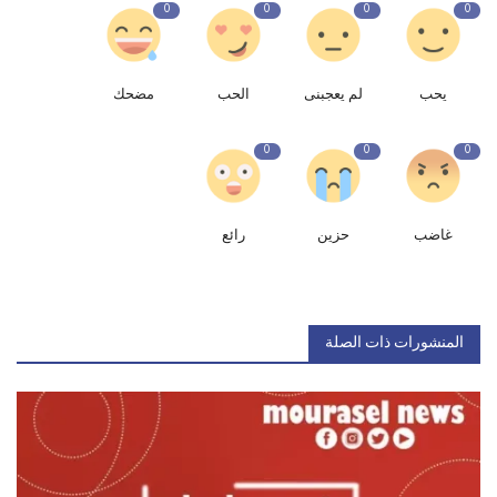
0
0
0
0
يحب
لم يعجبنى
الحب
مضحك
0
0
0
غاضب
حزين
رائع
المنشورات ذات الصلة