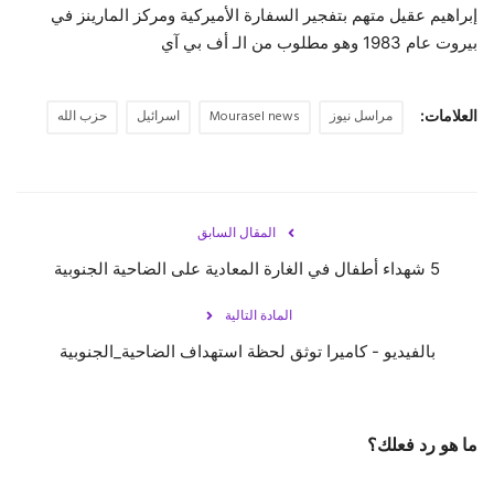
إبراهيم عقيل متهم بتفجير السفارة الأميركية ومركز المارينز في
بيروت عام 1983 وهو مطلوب من الـ أف بي آي
العلامات:
مراسل نيوز
Mourasel news
اسرائيل
حزب الله
المقال السابق
5 شهداء أطفال في الغارة المعادية على الضاحية الجنوبية
المادة التالية
بالفيديو - كاميرا توثق لحظة استهداف ‎الضاحية_الجنوبية
ما هو رد فعلك؟