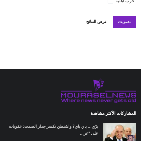
حرب اهلية
تصويت
عرض النتائج
المشاركات الأكثر مشاهدة
برّي... باي باي؟ واشنطن تكسر جدار الصمت: عقوبات
على "عر...