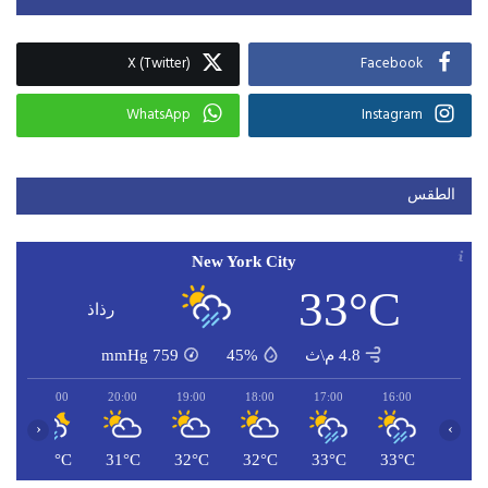
X (Twitter)
Facebook
WhatsApp
Instagram
الطقس
New York City
33°C
رذاذ
4.8 م\ث
45%
759
mmHg
21:00
20:00
19:00
18:00
17:00
16:00
‹
›
C
30°C
31°C
32°C
32°C
33°C
33°C