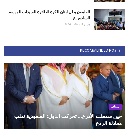
القلمون بطل لبنان للكرة الطائرة للسيدات للموسم
السادس ع...
يوليو 3, 2025
0
RECOMMENDED POSTS
صحافة
حين سقطت الأذرع... تحركت الدول: السعودية تقلب
معادلة الردع