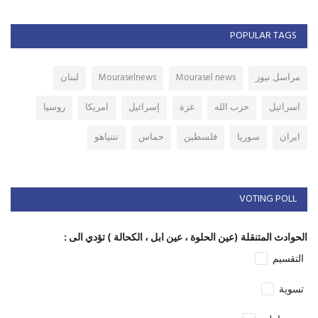
POPULAR TAGS
مراسل نيوز
Mourasel news
Mouraselnews
لبنان
اسرائيل
حزب الله
غزة
إسرائيل
امريكا
روسيا
ايران
سوريا
فلسطين
حماس
نتنياهو
VOTING POLL
الحوادث المتنقلة (عين الحلوة ، عين ابل ، الكحالة ) تؤدي الى :
التقسيم
تسوية