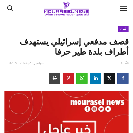
لبنان
قصف مدفعي إسرائيلي يستهدف
الأخبار
أطراف بلدة طير حرفا
كتّابنا
0
سبتمبر 23, 2024 - 02:39
السعودية
اقتصاد
علوم وتكنولوجيا
رياضة
فيديو