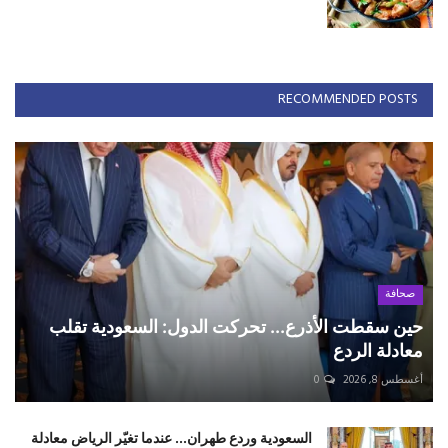
RECOMMENDED POSTS
صحافة
حين سقطت الأذرع... تحركت الدول: السعودية تقلب
معادلة الردع
أغسطس 8, 2026
0
السعودية وردع طهران... عندما تغيّر الرياض معادلة