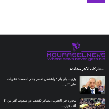
المشاركات الأكثر مشاهدة
برّي... باي باي؟ واشنطن تكسر جدار الصمت: عقوبات
على "عر...
مجزرة في الجنوب: مصادر تكشف عن سقوط أكثر من 11
ألف قتيل...