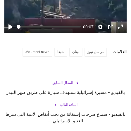
00:07
Play
Settings
PIP
Enter
fulls
العلامات:
مراسل نيوز
لبنان
شبعا
Mourasel news
المقال السابق
بالفيديو - مسيرة إسرائيلية تستهدف سيارة على طريق ‎ضهر البيدر
المادة التالية
بالفيديو - سماع صرخات إستغاثة من تحت أنقاض الأبنية التي دمرها
العد.و الإسرائيلي ...