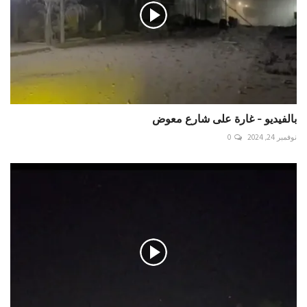
بالفيديو - غارة على شارع معوض
نوفمبر 24, 2024
0