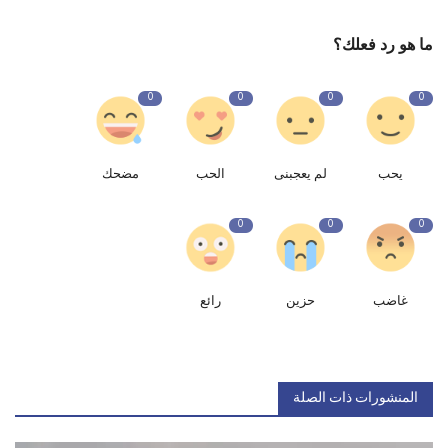
ما هو رد فعلك؟
0
0
0
0
يحب
لم يعجبنى
الحب
مضحك
0
0
0
غاضب
حزين
رائع
المنشورات ذات الصلة