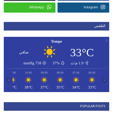
WhatsApp
Instagram
الطقس
Tempe
33°C
صافي
1.9 م\ث
37%
758
mmHg
11:00
10:00
09:00
08:00
07:00
06:00
‹
›
C
39°C
38°C
37°C
35°C
34°C
33°C
POPULAR POSTS