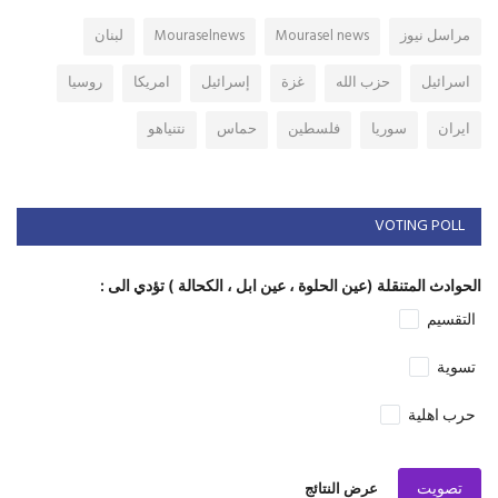
مراسل نيوز
Mourasel news
Mouraselnews
لبنان
اسرائيل
حزب الله
غزة
إسرائيل
امريكا
روسيا
ايران
سوريا
فلسطين
حماس
نتنياهو
VOTING POLL
الحوادث المتنقلة (عين الحلوة ، عين ابل ، الكحالة ) تؤدي الى :
التقسيم
تسوية
حرب اهلية
تصويت
عرض النتائج