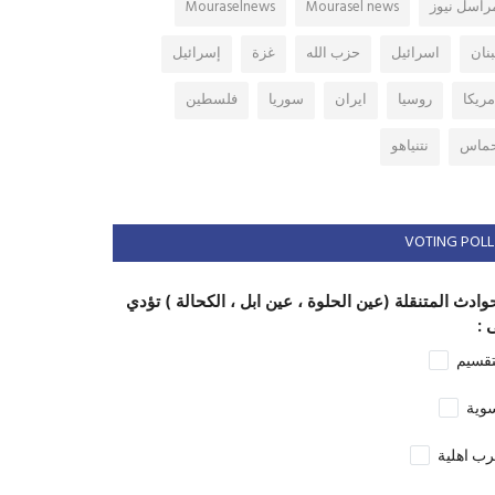
راسل نيوز
Mourasel news
Mouraselnews
بنان
اسرائيل
حزب الله
غزة
إسرائيل
مريكا
روسيا
ايران
سوريا
فلسطين
ماس
نتنياهو
VOTING POLL
وادث المتنقلة (عين الحلوة ، عين ابل ، الكحالة ) تؤدي
 :
تقسيم
وية
ب اهلية