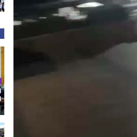
ا
ا
أغ