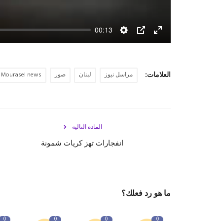
00:13
Settings
PIP
Enter
fullscreen
العلامات:
مراسل نيوز
لبنان
صور
Mourasel news
المادة التالية
انفجارات تهز كريات شمونة
ما هو رد فعلك؟
0
0
0
0