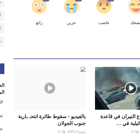
م
ل
ضحك
غاضب
حزين
رائع
ا
ح
الح
الى
ال
تس
لاع النيران في قاعدة
بالفيديو - سقوط طائرة انتحـ ـارية
لية في ...
جنوب الجولان
حر
0
يونيو 4, 2024
0