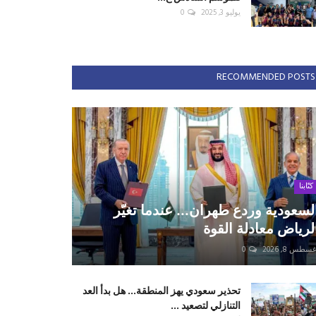
يوليو 3, 2025
0
RECOMMENDED POSTS
كتّابنا
لسعودية وردع طهران... عندما تغيّر
لرياض معادلة القوة
سطس 8, 2026
0
تحذير سعودي يهز المنطقة... هل بدأ العد
التنازلي لتصعيد ...