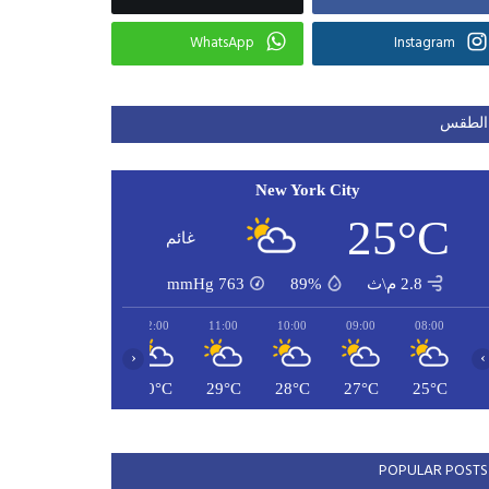
WhatsApp
Instagram
الطقس
New York City
25°C
غائم
2.8 م\ث
89%
763
mmHg
14:00
13:00
12:00
11:00
10:00
09:00
08:00
‹
›
32°C
31°C
30°C
29°C
28°C
27°C
25°C
POPULAR POSTS