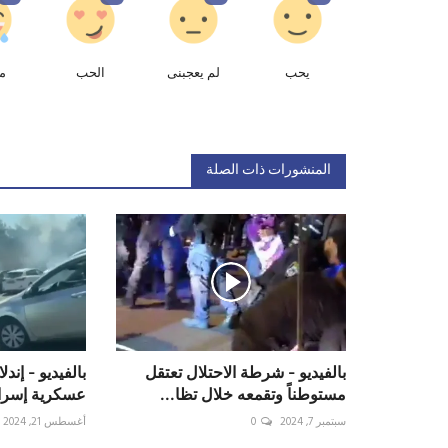
يحب
لم يعجبنى
الحب
م
المنشورات ذات الصلة
بالفيديو - شرطة الاحتلال تعتقل
بالفيديو - إند
مستوطناً وتقمعه خلال تظا...
عسكرية إسرائي
سبتمبر 7, 2024
0
أغسطس 21, 2024