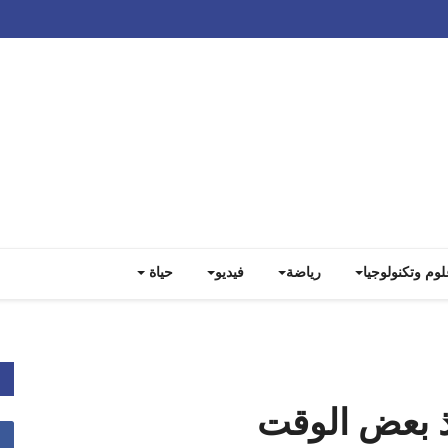
Track all markets on TradingView
لوم وتكنولوجيا
رياضة
فيديو
حياة
نذ بعض الوقت