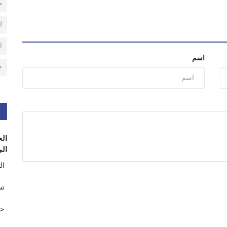
م
ل
ا
اسم
ح
الح
الى
ال
تس
حر