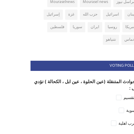
راسل نيوز
Mourasel news
Mouraselnews
بنان
اسرائيل
حزب الله
غزة
إسرائيل
مريكا
روسيا
ايران
سوريا
فلسطين
ماس
نتنياهو
VOTING POLL
وادث المتنقلة (عين الحلوة ، عين ابل ، الكحالة ) تؤدي
 :
تقسيم
وية
ب اهلية