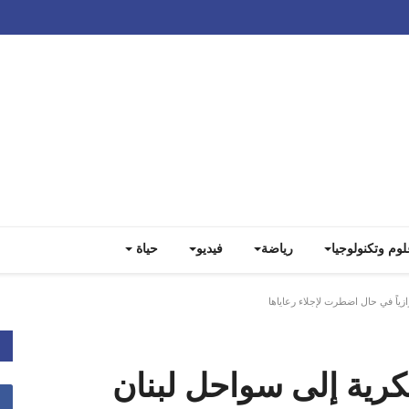
Track all markets on TradingView
لوم وتكنولوجيا
رياضة
فيديو
حياة
ياً في حال اضطرت لإجلاء رعاياها
ية إلى سواحل لبنان