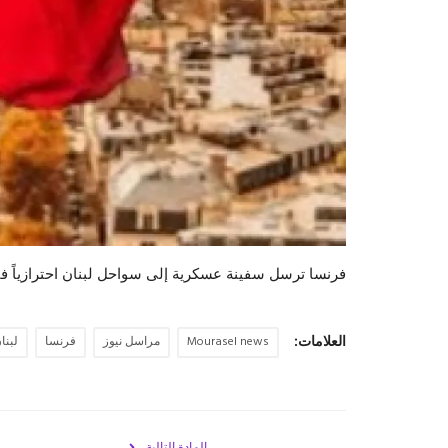
فرنسا ترسل سفينة عسكرية إلى سواحل لبنان احترازياً ف
العلامات:
Mourasel news
مراسل نيوز
فرنسا
لبنا
المادة التالية