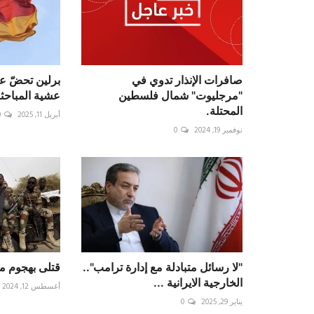
صافرات الإنذار تدوي في
برلين تحضّ ع
"مرجليوت" شمال فلسطين
عشية المباحث
المحتلة.
أبريل 11, 2025
0
نوفمبر 19, 2024
0
"لا رسائل متبادلة مع إدارة ترامب"..
قتلى بهجوم م
الخارجية الايرانية ...
أغسطس 12, 2024
يناير 29, 2025
0