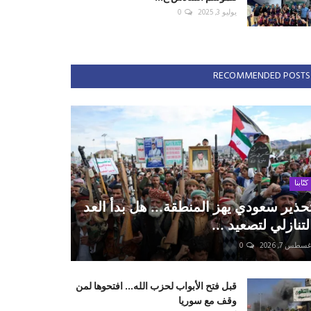
يوليو 3, 2025
0
RECOMMENDED POSTS
كتّابنا
حذير سعودي يهز المنطقة... هل بدأ العد
لتنازلي لتصعيد ...
سطس 7, 2026
0
قبل فتح الأبواب لحزب الله... افتحوها لمن
وقف مع سوريا