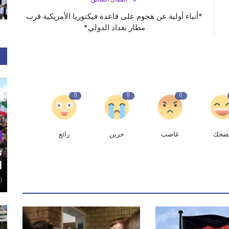
*أنباء أولية عن هجوم على قاعدة فيكتوريا الأمريكية قرب
مطار بغداد الدولي*
0
0
0
ضحك
غاضب
حزين
رائع
ت
ا
أغ