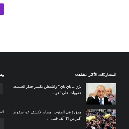
المشاركات الأكثر مشاهدة
وسا
برّي... باي باي؟ واشنطن تكسر جدار الصمت:
عقوبات على "عر...
اشت
مجزرة في الجنوب: مصادر تكشف عن سقوط
أكثر من 11 ألف قتيل...