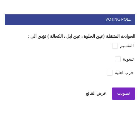
VOTING POLL
الحوادث المتنقلة (عين الحلوة ، عين ابل ، الكحالة ) تؤدي الى :
التقسيم
تسوية
حرب اهلية
تصويت
عرض النتائج