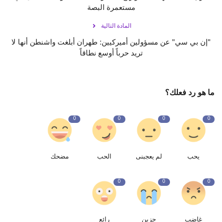
مستعمرة البصة
المادة التالية
"إن بي سي" عن مسؤولين أميركيين: طهران أبلغت واشنطن أنها لا
تريد حرباً أوسع نطاقاً
ما هو رد فعلك؟
0
0
0
0
يحب
لم يعجبنى
الحب
مضحك
0
0
0
غاضب
حزين
رائع