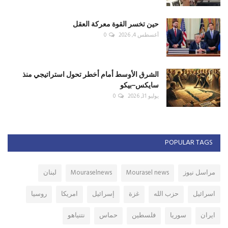
حين تخسر القوة معركة العقل
أغسطس 4, 2026
0
الشرق الأوسط أمام أخطر تحول استراتيجي منذ
سايكس–بيكو
يوليو 31, 2026
0
POPULAR TAGS
مراسل نيوز
Mourasel news
Mouraselnews
لبنان
اسرائيل
حزب الله
غزة
إسرائيل
امريكا
روسيا
ايران
سوريا
فلسطين
حماس
نتنياهو