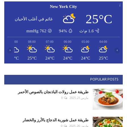
New York City
25°C
غائم في أغلب الأحيان
1.6 م\ث
94%
762
mmHg
09:00
08:00
07:00
06:00
05:00
04:00
‹
›
C
27°C
25°C
24°C
24°C
24°C
25°C
POPULAR POSTS
طريقة عمل رولات الباذنجان بالصوص الأحمر
مارس 21, 2025
0
طريقة عمل شوربة الدجاج بالأرز والخضار
مارس 20, 2025
0