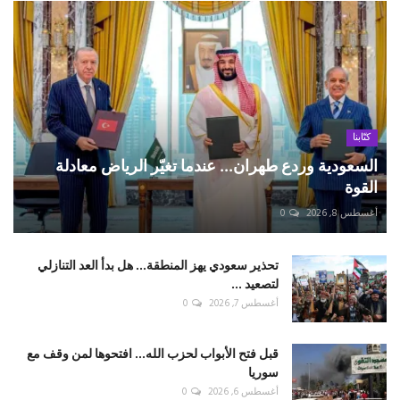
كتّابنا
السعودية وردع طهران... عندما تغيّر الرياض معادلة
القوة
أغسطس 8, 2026
0
تحذير سعودي يهز المنطقة... هل بدأ العد التنازلي
لتصعيد ...
أغسطس 7, 2026
0
قبل فتح الأبواب لحزب الله... افتحوها لمن وقف مع
سوريا
أغسطس 6, 2026
0