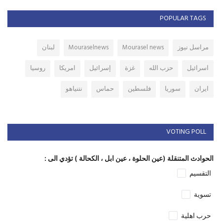
POPULAR TAGS
مراسل نيوز
Mourasel news
Mouraselnews
لبنان
اسرائيل
حزب الله
غزة
إسرائيل
امريكا
روسيا
ايران
سوريا
فلسطين
حماس
نتنياهو
VOTING POLL
الحوادث المتنقلة (عين الحلوة ، عين ابل ، الكحالة ) تؤدي الى :
التقسيم
تسوية
حرب اهلية