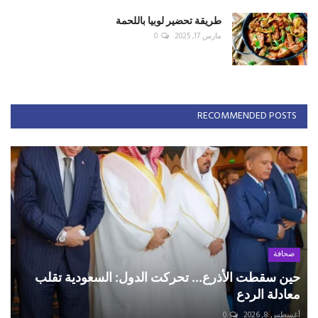
طريقة تحضير لوبيا باللحمة
مارس 17, 2025
0
RECOMMENDED POSTS
صحافة
حين سقطت الأذرع... تحركت الدول: السعودية تقلب
معادلة الردع
أغسطس 8, 2026
0