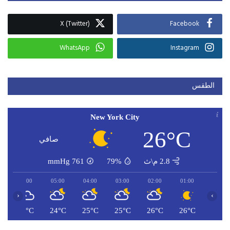
X (Twitter)
Facebook
WhatsApp
Instagram
الطقس
New York City
26°C
صافي
2.8 م\ث
79%
761
mmHg
06:00
05:00
04:00
03:00
02:00
01:00
‹
›
C
24°C
24°C
25°C
25°C
26°C
26°C