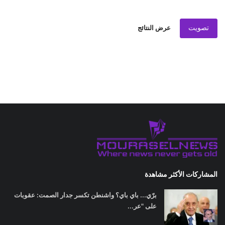
تصويت
عرض النتائج
المشاركات الأكثر مشاهدة
برّي... باي باي؟ واشنطن تكسر جدار الصمت: عقوبات
على "عر...