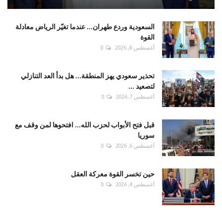
السعودية وردع طهران... عندما تغيّر الرياض معادلة
القوة
أغسطس 8, 2026
0
تحذير سعودي يهز المنطقة... هل بدأ العد التنازلي
لتصعيد ...
أغسطس 7, 2026
0
قبل فتح الأبواب لحزب الله... افتحوها لمن وقف مع
سوريا
أغسطس 6, 2026
0
حين تخسر القوة معركة العقل
أغسطس 4, 2026
0