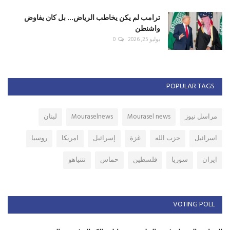
ترامب لم يكن يخاطب الرياض... بل كان يفاوض
واشنطن
يوليو 25, 2026
0
POPULAR TAGS
مراسل نيوز
Mourasel news
Mouraselnews
لبنان
اسرائيل
حزب الله
غزة
إسرائيل
امريكا
روسيا
ايران
سوريا
فلسطين
حماس
نتنياهو
VOTING POLL