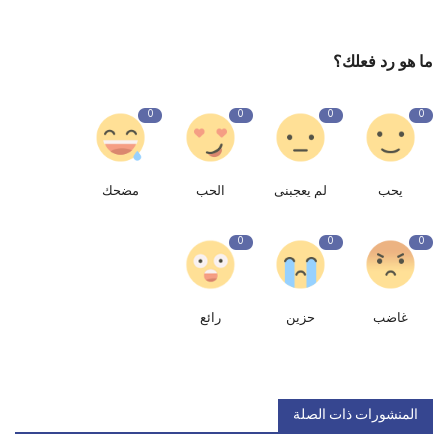
ما هو رد فعلك؟
0
0
0
0
يحب
لم يعجبنى
الحب
مضحك
0
0
0
غاضب
حزين
رائع
المنشورات ذات الصلة