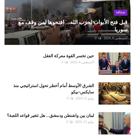
صحافة
قبل فتح الأبواب لحزب الله... افتحوها لمن وقف مع
سوريا
أغسطس 6, 2026
0
حين تخسر القوة معركة العقل
أغسطس 4, 2026
0
الشرق الأوسط أمام أخطر تحول استراتيجي منذ
سايكس–بيكو
يوليو 31, 2026
0
لبنان بين واشنطن ودمشق... هل تتغير قواعد اللعبة؟
يوليو 25, 2026
0