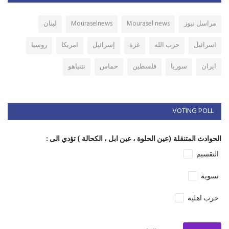
مراسل نيوز
Mourasel news
Mouraselnews
لبنان
اسرائيل
حزب الله
غزة
إسرائيل
امريكا
روسيا
ايران
سوريا
فلسطين
حماس
نتنياهو
VOTING POLL
الحوادث المتنقلة (عين الحلوة ، عين ابل ، الكحالة ) تؤدي الى :
التقسيم
تسوية
حرب اهلية