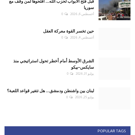
قبل فتح الأبواب لحزب الله... افتحوها لمن وقف مع
سوريا
أغسطس 6, 2026
0
حين تخسر القوة معركة العقل
أغسطس 4, 2026
0
الشرق الأوسط أمام أخطر تحول استراتيجي منذ
سايكس–بيكو
يوليو 31, 2026
0
لبنان بين واشنطن ودمشق... هل تتغير قواعد اللعبة؟
يوليو 25, 2026
0
POPULAR TAGS