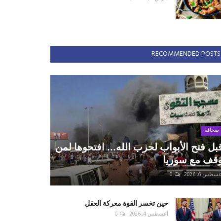
RECOMMENDED POSTS
صحافة
بل فتح الأبواب لحزب الله... افتحوها لمن
قف مع سوريا
سطس 6, 2026
0
حين تخسر القوة معركة العقل
أغسطس 4, 2026
0