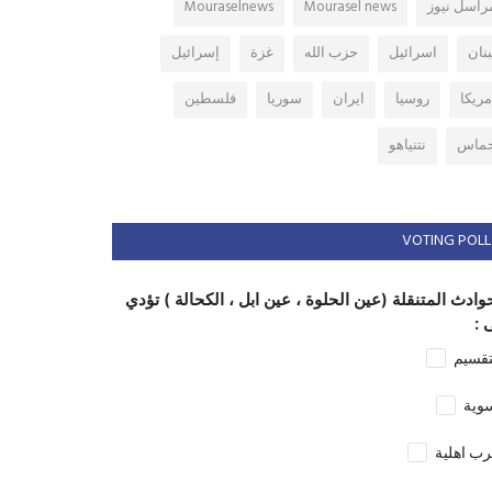
راسل نيوز
Mourasel news
Mouraselnews
بنان
اسرائيل
حزب الله
غزة
إسرائيل
مريكا
روسيا
ايران
سوريا
فلسطين
ماس
نتنياهو
VOTING POLL
وادث المتنقلة (عين الحلوة ، عين ابل ، الكحالة ) تؤدي
 :
تقسيم
وية
ب اهلية