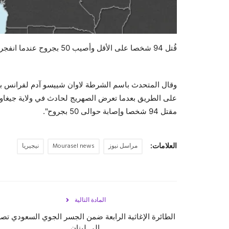
قُتل 94 شخصا على الأقل وأصيب 50 بجروح عندما انفجر صهريج للوقود في شمال نيجيريا، وفق ما أعلنت الشرطة الأربعاء.
وقال المتحدث باسم الشرطة لاوان شييسو آدم لفرانس برس
على الطريق بعدما تعرض الصهريج لحادث في ولاية جيغاوا 
مقتل 94 شخصا وإصابة حوالى 50 بجروح".
العلامات:
مراسل نيوز
Mourasel news
نيجيريا
المادة التالية
الطائرة الإغاثية الرابعة ضمن الجسر الجوي السعودي تص
إلى لبنان