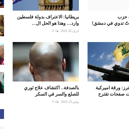
 حزب
بريطانيا: الاعتراف بدولة فلسطين
راتٌ تدوي في دمشق!
وارد... وهذا هو الحل ال...
أبريل 30, 2025
0
رز: ورقة اميركية
بالصدفة.. اكتشاف علاج ثوري
 صفحات تقترح
للصلع والسر في السكر
يوليو 25, 2024
0