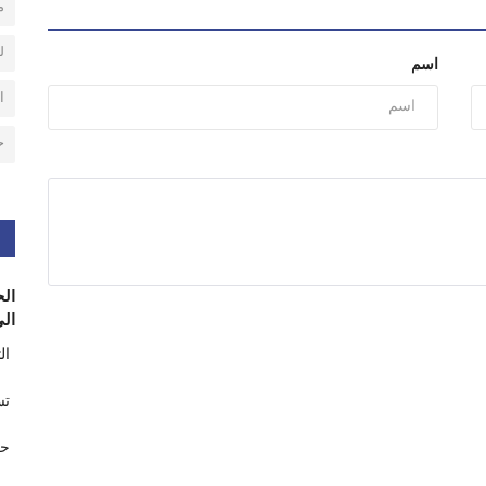
م
ل
اسم
ا
ح
الح
الى
ال
تس
حر