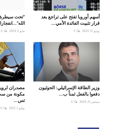
أسهم أوروبا تفتح على تراجع بعد
"تحت سيطرة
قرار تثبيت الفائدة الأمي...
الله"...انفجا
يونيو 13, 2024
0
مايو 3, 2024
0
‏وزير الطاقة الإسرائيلي: ‎الحوثيون
مصدران لرويت
دفعوا بالفعل ثمناً ب...
مكونة من ست
تس...
سبتمبر 15, 2024
0
يوليو 1, 2025
0