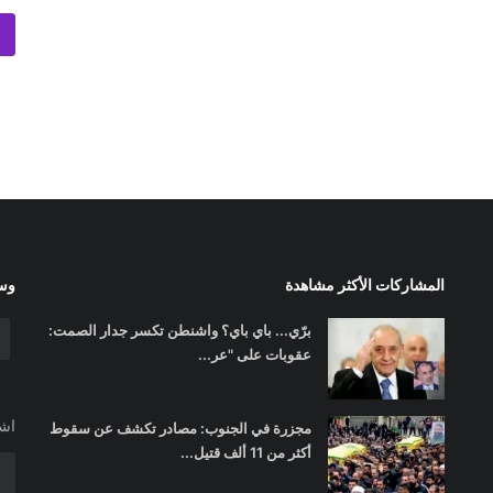
المشاركات الأكثر مشاهدة
وسا
برّي... باي باي؟ واشنطن تكسر جدار الصمت:
عقوبات على "عر...
اشت
مجزرة في الجنوب: مصادر تكشف عن سقوط
أكثر من 11 ألف قتيل...