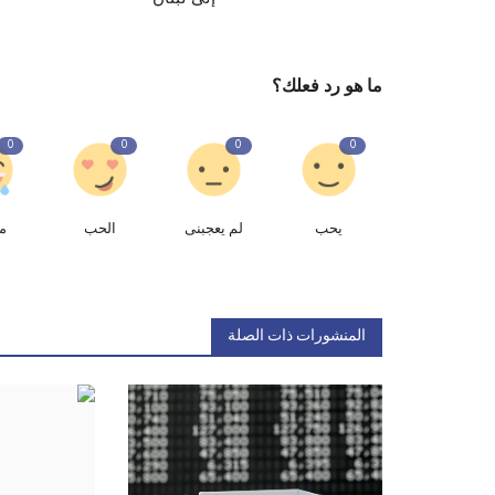
ما هو رد فعلك؟
0
0
0
0
يحب
لم يعجبنى
الحب
م
المنشورات ذات الصلة