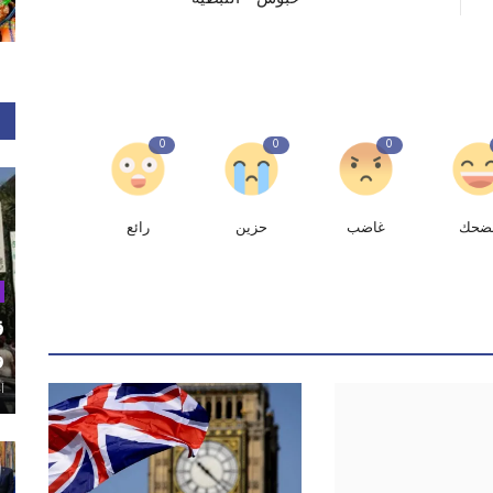
0
0
0
ضحك
غاضب
حزين
رائع
ق
و
أغ