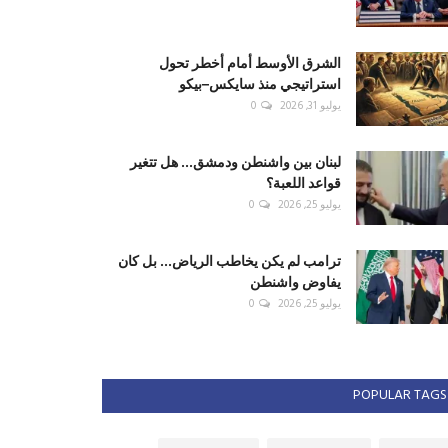
الشرق الأوسط أمام أخطر تحول
استراتيجي منذ سايكس–بيكو
يوليو 31, 2026
0
لبنان بين واشنطن ودمشق... هل تتغير
قواعد اللعبة؟
يوليو 25, 2026
0
ترامب لم يكن يخاطب الرياض... بل كان
يفاوض واشنطن
يوليو 25, 2026
0
POPULAR TAGS