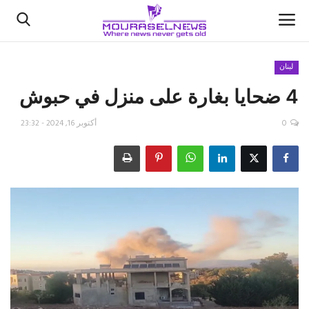
لبنان
4 ضحايا بغارة على منزل في حبوش
الأخبار
0
أكتوبر 16, 2024 - 23:32
كتّابنا
السعودية
اقتصاد
علوم وتكنولوجيا
رياضة
فيديو