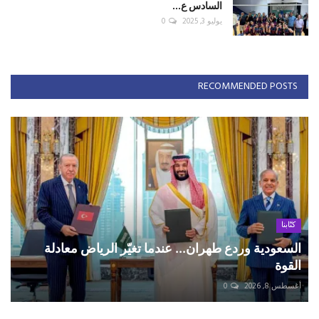
السادس ع...
يوليو 3, 2025
0
RECOMMENDED POSTS
كتّابنا
السعودية وردع طهران... عندما تغيّر الرياض معادلة
القوة
أغسطس 8, 2026
0