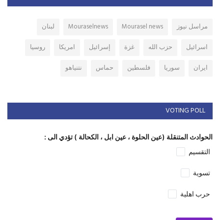
مراسل نيوز
Mourasel news
Mouraselnews
لبنان
اسرائيل
حزب الله
غزة
إسرائيل
امريكا
روسيا
ايران
سوريا
فلسطين
حماس
نتنياهو
VOTING POLL
الحوادث المتنقلة (عين الحلوة ، عين ابل ، الكحالة ) تؤدي الى :
التقسيم
تسوية
حرب اهلية