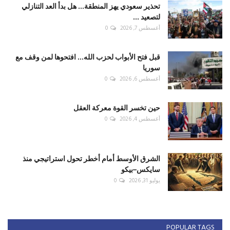
تحذير سعودي يهز المنطقة... هل بدأ العد التنازلي
لتصعيد ...
أغسطس 7, 2026
0
قبل فتح الأبواب لحزب الله... افتحوها لمن وقف مع
سوريا
أغسطس 6, 2026
0
حين تخسر القوة معركة العقل
أغسطس 4, 2026
0
الشرق الأوسط أمام أخطر تحول استراتيجي منذ
سايكس–بيكو
يوليو 31, 2026
0
POPULAR TAGS