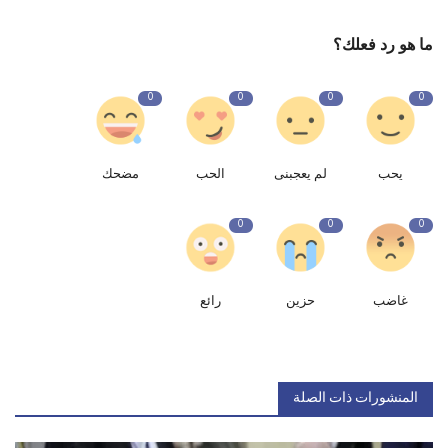
ما هو رد فعلك؟
0
0
0
0
يحب
لم يعجبنى
الحب
مضحك
0
0
0
غاضب
حزين
رائع
المنشورات ذات الصلة