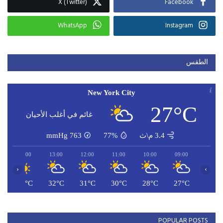
X (Twitter)
Facebook
WhatsApp
Instagram
الطقس
New York City
27°C
غائم في أغلب الأحيان
3.4 م\ث
77%
763
mmHg
14:00
13:00
12:00
11:00
10:00
09:00
‹
›
C
32°C
32°C
31°C
30°C
28°C
27°C
POPULAR POSTS