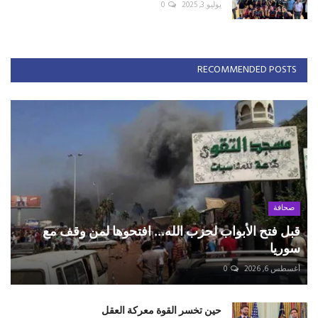
يوليو 3, 2025
0
RECOMMENDED POSTS
صحافة
قبل فتح الأبواب لحزب الله... افتحوها لمن وقف مع
سوريا
أغسطس 6, 2026
0
حين تخسر القوة معركة العقل