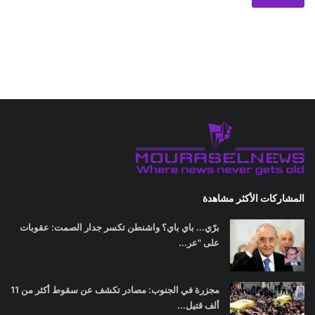
المشاركات الأكثر مشاهدة
برّي... باي باي؟ واشنطن تكسر جدار الصمت: عقوبات
على "عر...
مجزرة في الجنوب: مصادر تكشف عن سقوط أكثر من 11
ألف قتيل...