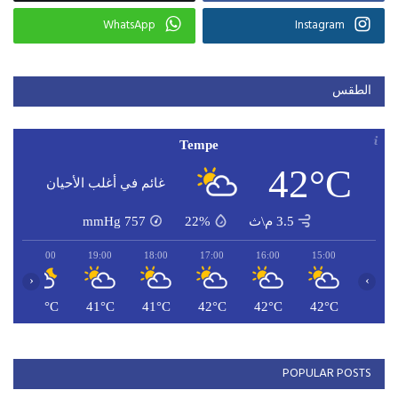
WhatsApp
Instagram
الطقس
Tempe
42°C
غائم في أغلب الأحيان
3.5 م\ث
22%
757
mmHg
20:00
19:00
18:00
17:00
16:00
15:00
‹
›
C
41°C
41°C
41°C
42°C
42°C
42°C
POPULAR POSTS