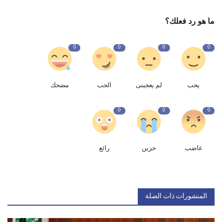
ما هو رد فعلك؟
0
0
0
0
يحب
لم يعجبنى
الحب
مضحك
0
0
0
غاضب
حزين
رائع
المنشورات ذات الصلة