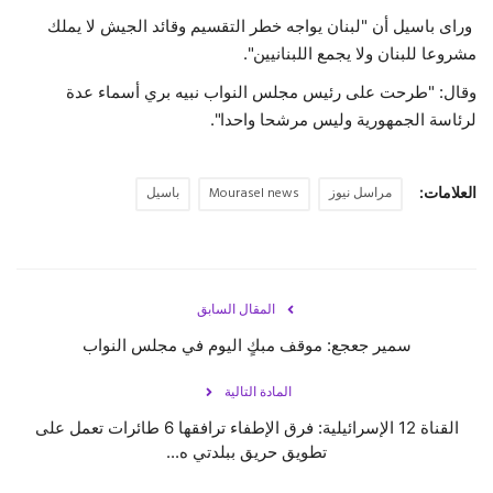
وراى باسيل أن "لبنان يواجه خطر التقسيم وقائد الجيش لا يملك
مشروعا للبنان ولا يجمع اللبنانيين".
وقال: "طرحت على رئيس مجلس النواب نبيه بري أسماء عدة
لرئاسة الجمهورية وليس مرشحا واحدا".
العلامات:
مراسل نيوز
Mourasel news
باسيل
المقال السابق
سمير جعجع: موقف مبكٍ اليوم في مجلس النواب
المادة التالية
القناة 12 الإسرائيلية: فرق الإطفاء ترافقها 6 طائرات تعمل على
تطويق حريق ببلدتي ه...