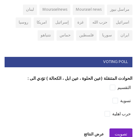
مراسل نيوز
Mourasel news
Mouraselnews
لبنان
اسرائيل
حزب الله
غزة
إسرائيل
امريكا
روسيا
ايران
سوريا
فلسطين
حماس
نتنياهو
VOTING POLL
الحوادث المتنقلة (عين الحلوة ، عين ابل ، الكحالة ) تؤدي الى :
التقسيم
تسوية
حرب اهلية
تصويت
عرض النتائج