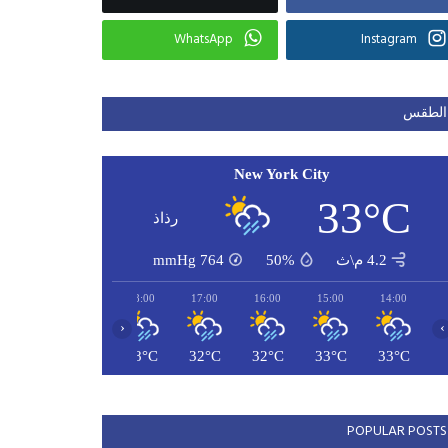
WhatsApp
Instagram
الطقس
New York City
33°C
رذاذ
4.2 م\ث
50%
764
mmHg
20:00
19:00
18:00
17:00
16:00
15:00
14:00
‹
›
26°C
26°C
28°C
32°C
32°C
33°C
33°C
POPULAR POSTS