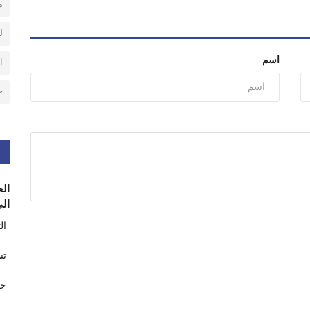
م
ل
اسم
ا
ح
الح
الى
ال
تس
حر