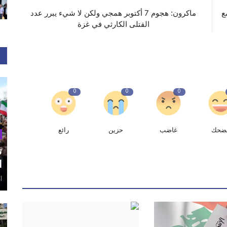
ع
ماكرون: هجوم 7 أكتوبر همجي ولكن لا شيء يبرر عدد
القتلى الكارثي في غزة
0
0
0
ضحك
غاضب
حزين
رائع
ت
ا
أغ