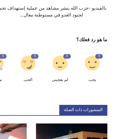
بالفيديو -حزب الله ينشر مشاهد من عملية إستهداف تجم
لجنود العدو في مستوطنة معال...
ما هو رد فعلك؟
0
0
0
0
يحب
لم يعجبنى
الحب
م
المنشورات ذات الصلة