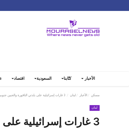
الأخبار
كتّابنا
السعودية
اقتصاد
ع
مسكن
الأخبار
لبنان
3 غارات إسرائيلية على بلدتي الناقورة والجبين جنوبي ⁧‫لبنان‬⁩
لبنان
3 غارات إسرائيلية على 