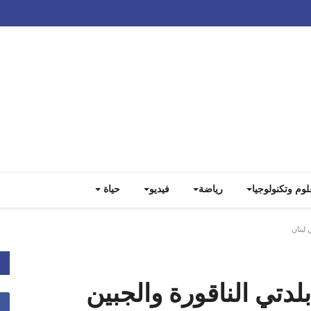
Track all markets on TradingView
لوم وتكنولوجيا
رياضة
فيديو
حياة
بلدتي الناقورة والجبين