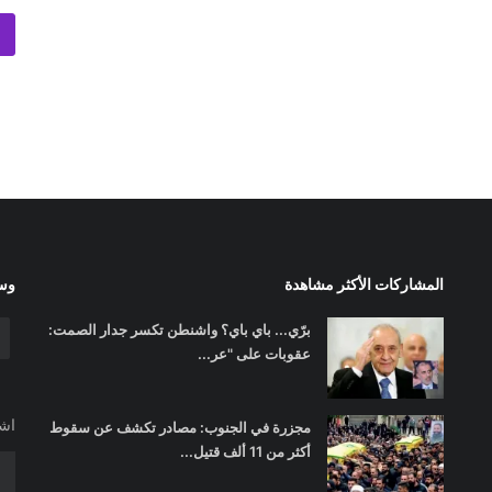
المشاركات الأكثر مشاهدة
وسا
برّي... باي باي؟ واشنطن تكسر جدار الصمت:
عقوبات على "عر...
اشت
مجزرة في الجنوب: مصادر تكشف عن سقوط
أكثر من 11 ألف قتيل...