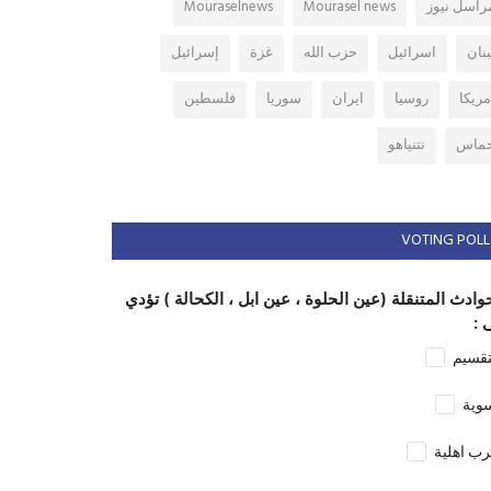
راسل نيوز
Mourasel news
Mouraselnews
بنان
اسرائيل
حزب الله
غزة
إسرائيل
مريكا
روسيا
ايران
سوريا
فلسطين
ماس
نتنياهو
VOTING POLL
وادث المتنقلة (عين الحلوة ، عين ابل ، الكحالة ) تؤدي
 :
تقسيم
وية
ب اهلية