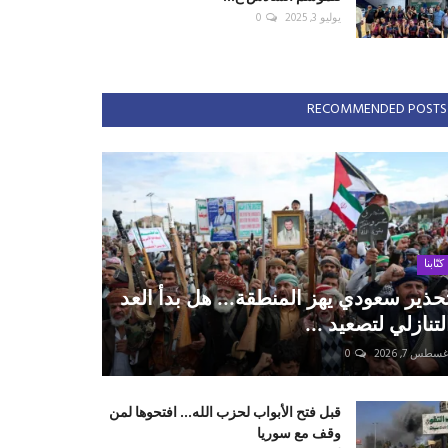
يوليو 3, 2025
0
RECOMMENDED POSTS
كتّابنا
حذير سعودي يهز المنطقة... هل بدأ العد
لتنازلي لتصعيد ...
سطس 7, 2026
0
قبل فتح الأبواب لحزب الله... افتحوها لمن
وقف مع سوريا