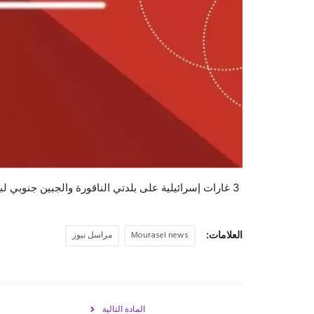
3 غارات إسرائيلية على بلدتي الناقورة والجبين جنوبي ⁧‫لبنان‬⁩
العلامات:
Mourasel news
مراسل نيوز
المادة التالية