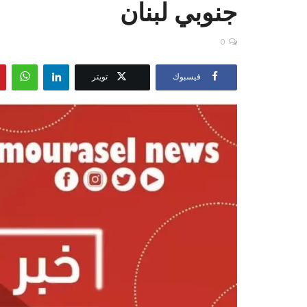
جنوبي ⁧‫لبنان‬⁩
0
فيسبوك
تويتر