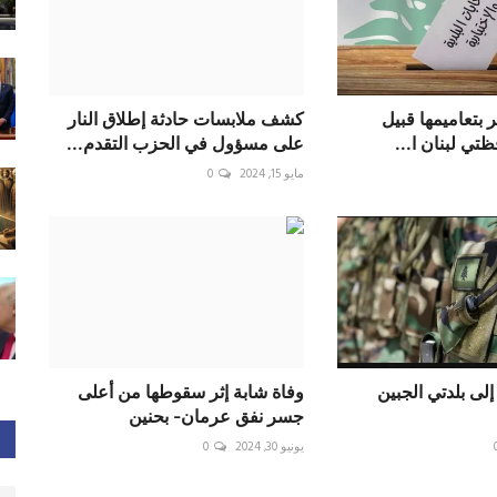
ر بتعاميمها قبيل
كشف ملابسات حادثة إطلاق النار
تي لبنان ا...
على مسؤول في الحزب التقدم...
مايو 15, 2024
0
لى بلدتي الجبين
وفاة شابة إثر سقوطها من أعلى
جسر نفق عرمان- بحنين
يونيو 30, 2024
0